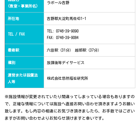
ラポール吉野
(教室・事業所名)
所在地
吉野郡大淀町馬佐431-1
TEL: 0746-39-9090
TEL / FAX
FAX: 0746-39-9084
最寄駅
六田駅（31分） 越部駅（37分）
種別
放課後等デイサービス
運営または設置法
株式会社悠然福祉研究所
人等
※施設情報が変更されていたり間違ってしまっている場合もありますの
で、正確な情報については施設へ直接お問い合わせ頂きますようお願い
致します。もし内容の相違にお気づき頂きましたら、お手数ではござい
ますがお問い合わせよりお知らせ頂けますと幸いです。