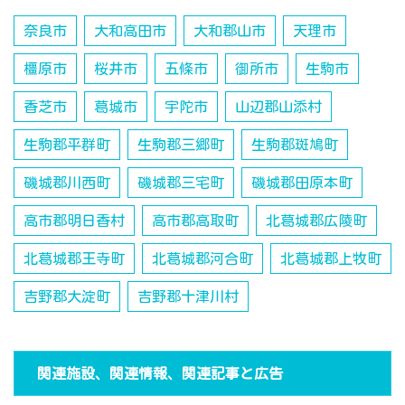
奈良市
大和高田市
大和郡山市
天理市
橿原市
桜井市
五條市
御所市
生駒市
香芝市
葛城市
宇陀市
山辺郡山添村
生駒郡平群町
生駒郡三郷町
生駒郡斑鳩町
磯城郡川西町
磯城郡三宅町
磯城郡田原本町
高市郡明日香村
高市郡高取町
北葛城郡広陵町
北葛城郡王寺町
北葛城郡河合町
北葛城郡上牧町
吉野郡大淀町
吉野郡十津川村
関連施設、関連情報、関連記事と広告