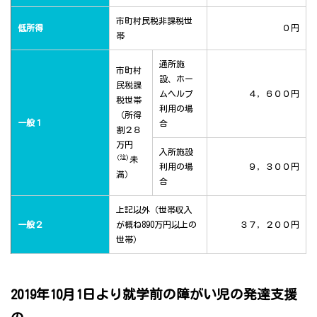
市町村民税非課税世
低所得
０円
帯
通所施
市町村
設、ホー
民税課
ムヘルプ
４，６００円
税世帯
利用の場
（所得
一般１
合
割２８
万円
入所施設
(注)
未
利用の場
９，３００円
満）
合
上記以外（世帯収入
一般２
が概ね890万円以上の
３７，２００円
世帯）
2019年10月1日より就学前の障がい児の発達支援