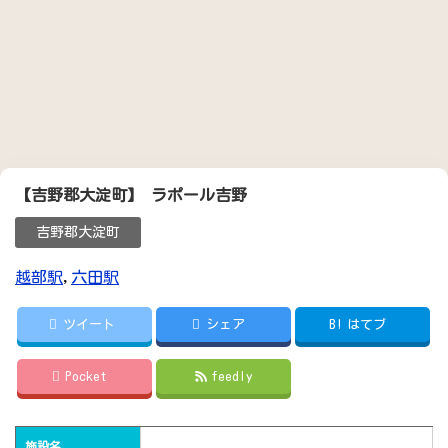
【吉野郡大淀町】 ラポール吉野
吉野郡大淀町
越部駅
,
六田駅
ツイート
シェア
B!
はてブ
Pocket
feedly
施設名