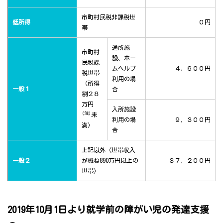
市町村民税非課税世
低所得
０円
帯
通所施
市町村
設、ホー
民税課
ムヘルプ
４，６００円
税世帯
利用の場
（所得
一般１
合
割２８
万円
入所施設
(注)
未
利用の場
９，３００円
満）
合
上記以外（世帯収入
一般２
が概ね890万円以上の
３７，２００円
世帯）
2019年10月1日より就学前の障がい児の発達支援