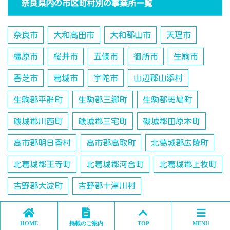
奈良県内の市区町村別の事業所一覧
奈良市
大和高田市
大和郡山市
天理市
橿原市
桜井市
五條市
御所市
生駒市
香芝市
葛城市
宇陀市
山辺郡山添村
生駒郡平群町
生駒郡三郷町
生駒郡斑鳩町
磯城郡川西町
磯城郡三宅町
磯城郡田原本町
高市郡明日香村
高市郡高取町
北葛城郡広陵町
北葛城郡王寺町
北葛城郡河合町
北葛城郡上牧町
吉野郡大淀町
吉野郡十津川村
HOME
掲載のご案内
TOP
MENU
関連施設、関連情報、関連記事と広告