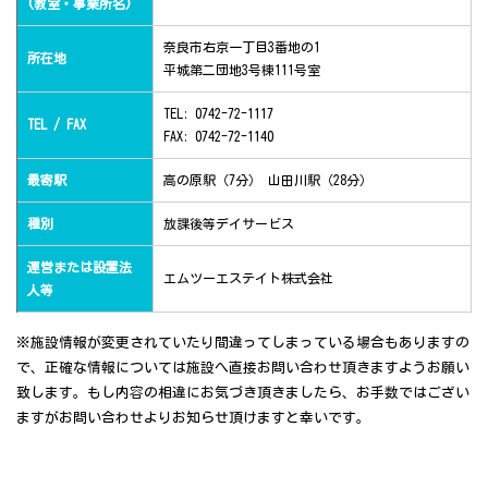
(教室・事業所名)
奈良市右京一丁目3番地の1
所在地
平城第二団地3号棟111号室
TEL: 0742-72-1117
TEL / FAX
FAX: 0742-72-1140
最寄駅
高の原駅（7分） 山田川駅（28分）
種別
放課後等デイサービス
運営または設置法
エムツーエステイト株式会社
人等
※施設情報が変更されていたり間違ってしまっている場合もありますの
で、正確な情報については施設へ直接お問い合わせ頂きますようお願い
致します。もし内容の相違にお気づき頂きましたら、お手数ではござい
ますがお問い合わせよりお知らせ頂けますと幸いです。