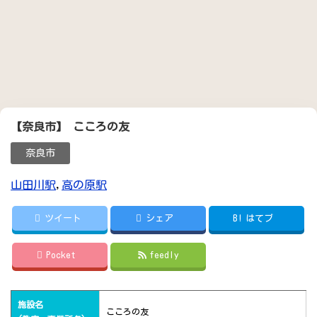
【奈良市】 こころの友
奈良市
山田川駅
,
高の原駅
ツイート
シェア
B!
はてブ
Pocket
feedly
施設名
こころの友