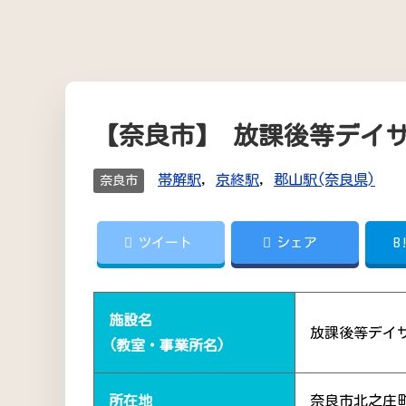
【奈良市】 放課後等デイ
帯解駅
,
京終駅
,
郡山駅(奈良県)
奈良市
ツイート
シェア
B
施設名
放課後等デイ
(教室・事業所名)
所在地
奈良市北之庄町