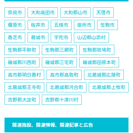
奈良市
大和高田市
大和郡山市
天理市
橿原市
桜井市
五條市
御所市
生駒市
香芝市
葛城市
宇陀市
山辺郡山添村
生駒郡平群町
生駒郡三郷町
生駒郡斑鳩町
磯城郡川西町
磯城郡三宅町
磯城郡田原本町
高市郡明日香村
高市郡高取町
北葛城郡広陵町
北葛城郡王寺町
北葛城郡河合町
北葛城郡上牧町
吉野郡大淀町
吉野郡十津川村
関連施設、関連情報、関連記事と広告