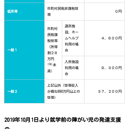
市町村民税非課税世
低所得
０円
帯
通所施
市町村
設、ホー
民税課
ムヘルプ
４，６００円
税世帯
利用の場
（所得
一般１
合
割２８
万円
入所施設
(注)
未
利用の場
９，３００円
満）
合
上記以外（世帯収入
一般２
が概ね890万円以上の
３７，２００円
世帯）
2019年10月1日より就学前の障がい児の発達支援