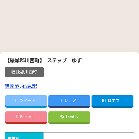
【磯城郡川西町】 ステップ ゆず
磯城郡川西町
結崎駅
,
石見駅
ツイート
シェア
B!
はてブ
Pocket
feedly
施設名