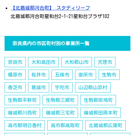
【北葛城郡河合町】 スタディリーフ
北葛城郡河合町星和台2-1-21星和台プラザ102
奈良県内の市区町村別の事業所一覧
奈良市
大和高田市
大和郡山市
天理市
橿原市
桜井市
五條市
御所市
生駒市
香芝市
葛城市
宇陀市
山辺郡山添村
生駒郡平群町
生駒郡三郷町
生駒郡斑鳩町
磯城郡川西町
磯城郡三宅町
磯城郡田原本町
高市郡明日香村
高市郡高取町
北葛城郡広陵町