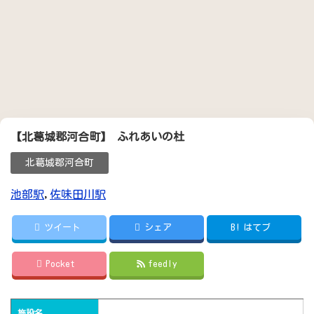
【北葛城郡河合町】 ふれあいの杜
北葛城郡河合町
池部駅
,
佐味田川駅
ツイート
シェア
B!
はてブ
Pocket
feedly
施設名