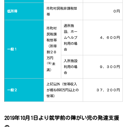
市町村民税非課税世
低所得
０円
帯
通所施
市町村
設、ホー
民税課
ムヘルプ
４，６００円
税世帯
利用の場
（所得
一般１
合
割２８
万円
入所施設
(注)
未
利用の場
９，３００円
満）
合
上記以外（世帯収入
一般２
が概ね890万円以上の
３７，２００円
世帯）
2019年10月1日より就学前の障がい児の発達支援