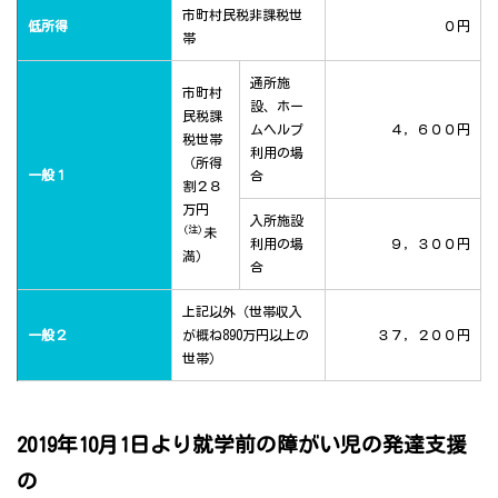
市町村民税非課税世
低所得
０円
帯
通所施
市町村
設、ホー
民税課
ムヘルプ
４，６００円
税世帯
利用の場
（所得
一般１
合
割２８
万円
入所施設
(注)
未
利用の場
９，３００円
満）
合
上記以外（世帯収入
一般２
が概ね890万円以上の
３７，２００円
世帯）
2019年10月1日より就学前の障がい児の発達支援
の