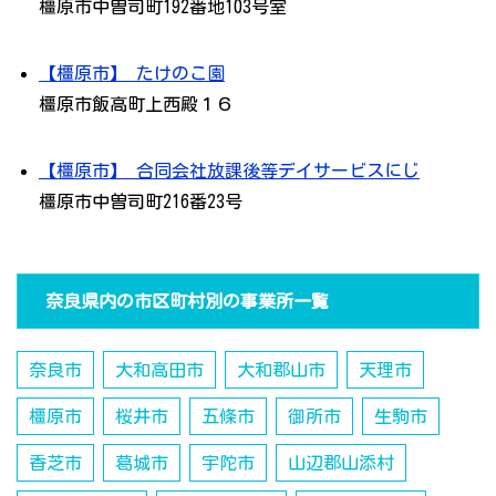
橿原市中曽司町192番地103号室
【橿原市】 たけのこ園
橿原市飯高町上西殿１６
【橿原市】 合同会社放課後等デイサービスにじ
橿原市中曽司町216番23号
奈良県内の市区町村別の事業所一覧
奈良市
大和高田市
大和郡山市
天理市
橿原市
桜井市
五條市
御所市
生駒市
香芝市
葛城市
宇陀市
山辺郡山添村