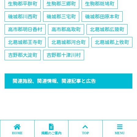
生駒郡平群町
生駒郡三郷町
生駒郡斑鳩町
磯城郡川西町
磯城郡三宅町
磯城郡田原本町
高市郡明日香村
高市郡高取町
北葛城郡広陵町
北葛城郡王寺町
北葛城郡河合町
北葛城郡上牧町
吉野郡大淀町
吉野郡十津川村
関連施設、関連情報、関連記事と広告
HOME
掲載のご案内
TOP
MENU