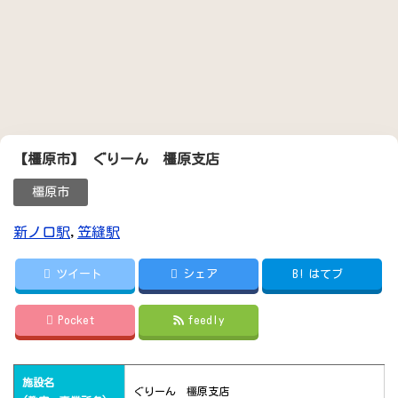
【橿原市】 ぐりーん 橿原支店
橿原市
新ノ口駅
,
笠縫駅
ツイート
シェア
B!
はてブ
Pocket
feedly
施設名
ぐりーん 橿原支店