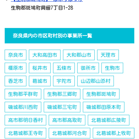
生駒郡斑鳩町興留7丁目1-28
奈良県内の市区町村別の事業所一覧
奈良市
大和高田市
大和郡山市
天理市
橿原市
桜井市
五條市
御所市
生駒市
香芝市
葛城市
宇陀市
山辺郡山添村
生駒郡平群町
生駒郡三郷町
生駒郡斑鳩町
磯城郡川西町
磯城郡三宅町
磯城郡田原本町
高市郡明日香村
高市郡高取町
北葛城郡広陵町
北葛城郡王寺町
北葛城郡河合町
北葛城郡上牧町