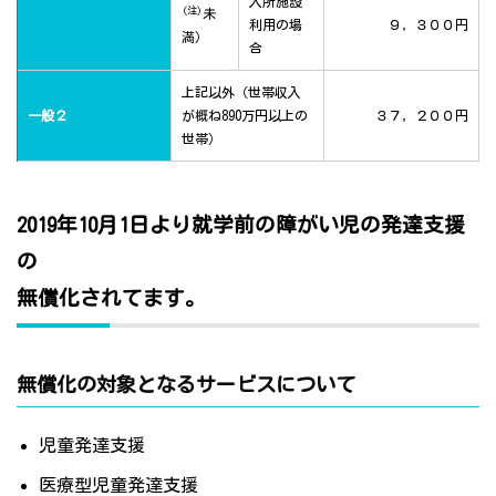
入所施設
(注)
未
利用の場
９，３００円
満）
合
上記以外（世帯収入
一般２
が概ね890万円以上の
３７，２００円
世帯）
2019年10月1日より就学前の障がい児の発達支援
の
無償化されてます。
無償化の対象となるサービスについて
児童発達支援
医療型児童発達支援