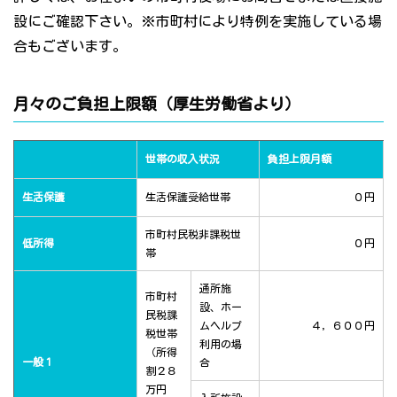
設にご確認下さい。※市町村により特例を実施している場
合もございます。
月々のご負担上限額（厚生労働省より）
世帯の収入状況
負担上限月額
生活保護
生活保護受給世帯
０円
市町村民税非課税世
低所得
０円
帯
通所施
市町村
設、ホー
民税課
ムヘルプ
４，６００円
税世帯
利用の場
（所得
一般１
合
割２８
万円