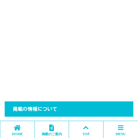
掲載の情報について
当サイトで掲載している施設情報は、都道府県、市区町村
HOME
掲載のご案内
TOP
MENU
等の行政機関等の公開情報やオープンデータや公示情報、