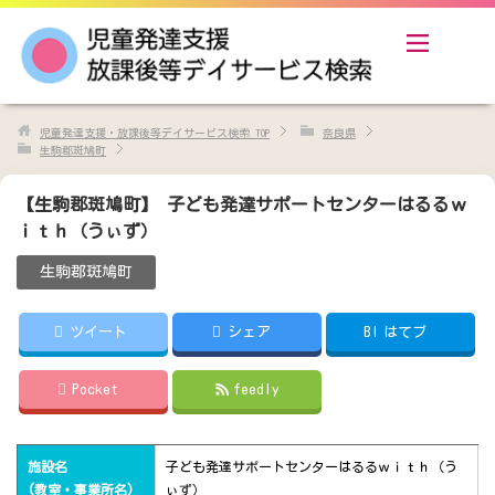
児童発達支援・放課後等デイサービス検索
TOP
奈良県
生駒郡斑鳩町
【生駒郡斑鳩町】 子ども発達サポートセンターはるるｗ
ｉｔｈ（うぃず）
生駒郡斑鳩町
ツイート
シェア
B!
はてブ
Pocket
feedly
施設名
子ども発達サポートセンターはるるｗｉｔｈ（う
(教室・事業所名)
ぃず）