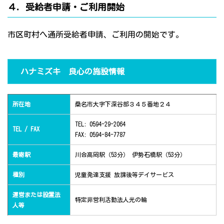
４．受給者申請・ご利用開始
市区町村へ通所受給者申請、ご利用の開始です。
ハナミズキ 良心の施設情報
所在地
桑名市大字下深谷部３４５番地２４
TEL: 0594-29-2064
TEL / FAX
FAX: 0594-84-7787
最寄駅
川合高岡駅（53分） 伊勢石橋駅（53分）
種別
児童発達支援 放課後等デイサービス
運営または設置法
特定非営利活動法人光の輪
人等