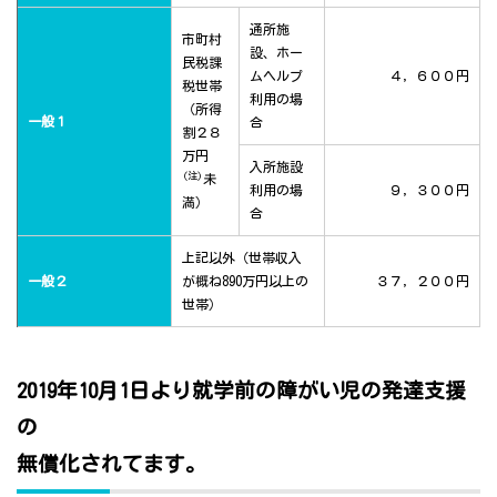
通所施
市町村
設、ホー
民税課
ムヘルプ
４，６００円
税世帯
利用の場
（所得
一般１
合
割２８
万円
入所施設
(注)
未
利用の場
９，３００円
満）
合
上記以外（世帯収入
一般２
が概ね890万円以上の
３７，２００円
世帯）
2019年10月1日より就学前の障がい児の発達支援
の
無償化されてます。