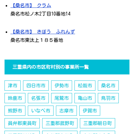
【桑名市】 クラム
桑名市松ノ木2丁目10番地14
【桑名市】 きぼう ふれんず
桑名市東汰上１８５番地
三重県内の市区町村別の事業所一覧
津市
四日市市
伊勢市
松阪市
桑名市
鈴鹿市
名張市
尾鷲市
亀山市
鳥羽市
熊野市
いなべ市
志摩市
伊賀市
員弁郡東員町
三重郡菰野町
三重郡朝日町