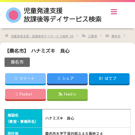
児童発達支援・放課後等デイサービス検索
TOP
三重県
桑名市
【桑名市】 ハナミズキ 良心
桑名市
ツイート
シェア
B!
はてブ
Pocket
feedly
施設名
ハナミズキ 良心
(教室・事業所名)
所在地
桑名市大字下深谷部３４５番地２４