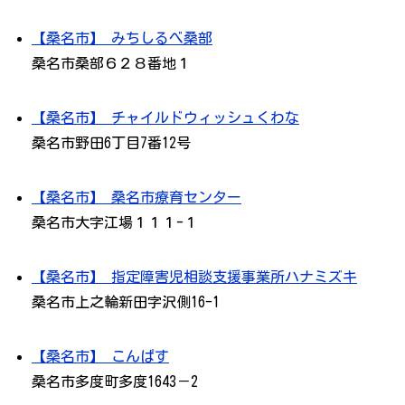
【桑名市】 みちしるべ桑部
桑名市桑部６２８番地１
【桑名市】 チャイルドウィッシュくわな
桑名市野田6丁目7番12号
【桑名市】 桑名市療育センター
桑名市大字江場１１１-１
【桑名市】 指定障害児相談支援事業所ハナミズキ
桑名市上之輪新田字沢側16-1
【桑名市】 こんぱす
桑名市多度町多度1643－2