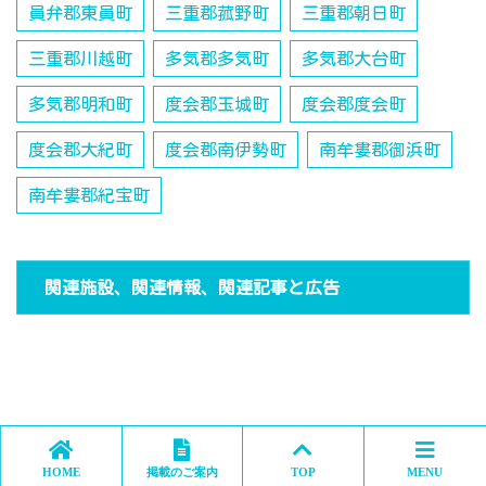
員弁郡東員町
三重郡菰野町
三重郡朝日町
三重郡川越町
多気郡多気町
多気郡大台町
多気郡明和町
度会郡玉城町
度会郡度会町
度会郡大紀町
度会郡南伊勢町
南牟婁郡御浜町
南牟婁郡紀宝町
関連施設、関連情報、関連記事と広告
HOME
掲載のご案内
TOP
MENU