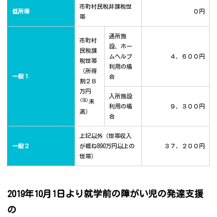
市町村民税非課税世
低所得
０円
帯
通所施
市町村
設、ホー
民税課
ムヘルプ
４，６００円
税世帯
利用の場
（所得
一般１
合
割２８
万円
入所施設
(注)
未
利用の場
９，３００円
満）
合
上記以外（世帯収入
一般２
が概ね890万円以上の
３７，２００円
世帯）
2019年10月1日より就学前の障がい児の発達支援
の