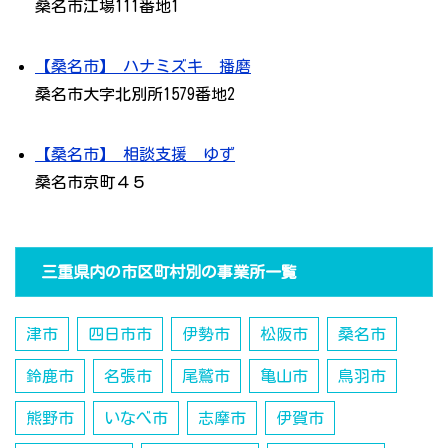
桑名市江場111番地1
【桑名市】 ハナミズキ 播磨
桑名市大字北別所1579番地2
【桑名市】 相談支援 ゆず
桑名市京町４５
三重県内の市区町村別の事業所一覧
津市
四日市市
伊勢市
松阪市
桑名市
鈴鹿市
名張市
尾鷲市
亀山市
鳥羽市
熊野市
いなべ市
志摩市
伊賀市