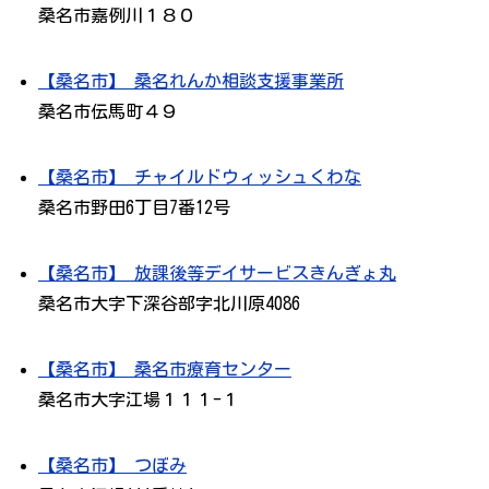
桑名市嘉例川１８０
【桑名市】 桑名れんか相談支援事業所
桑名市伝馬町４９
【桑名市】 チャイルドウィッシュくわな
桑名市野田6丁目7番12号
【桑名市】 放課後等デイサービスきんぎょ丸
桑名市大字下深谷部字北川原4086
【桑名市】 桑名市療育センター
桑名市大字江場１１１-１
【桑名市】 つぼみ