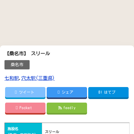
【桑名市】 スリール
桑名市
七和駅
,
穴太駅(三重県)
ツイート
シェア
B!
はてブ
Pocket
feedly
施設名
スリール