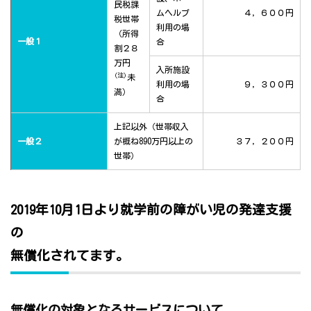
民税課
ムヘルプ
４，６００円
税世帯
利用の場
（所得
一般１
合
割２８
万円
入所施設
(注)
未
利用の場
９，３００円
満）
合
上記以外（世帯収入
一般２
が概ね890万円以上の
３７，２００円
世帯）
2019年10月1日より就学前の障がい児の発達支援
の
無償化されてます。
無償化の対象となるサービスについて