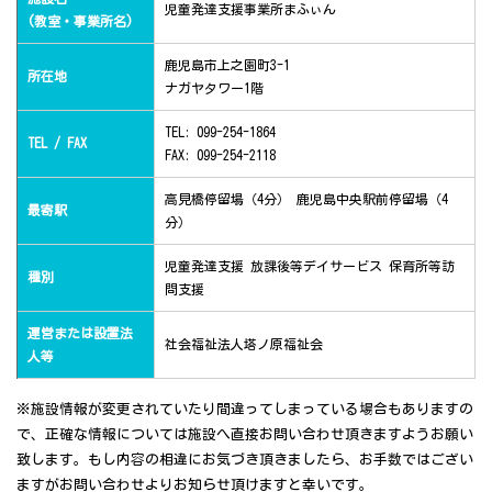
児童発達支援事業所まふぃん
(教室・事業所名)
鹿児島市上之園町3-1
所在地
ナガヤタワー1階
TEL: 099-254-1864
TEL / FAX
FAX: 099-254-2118
高見橋停留場（4分） 鹿児島中央駅前停留場（4
最寄駅
分）
児童発達支援 放課後等デイサービス 保育所等訪
種別
問支援
運営または設置法
社会福祉法人塔ノ原福祉会
人等
※施設情報が変更されていたり間違ってしまっている場合もありますの
で、正確な情報については施設へ直接お問い合わせ頂きますようお願い
致します。もし内容の相違にお気づき頂きましたら、お手数ではござい
ますがお問い合わせよりお知らせ頂けますと幸いです。