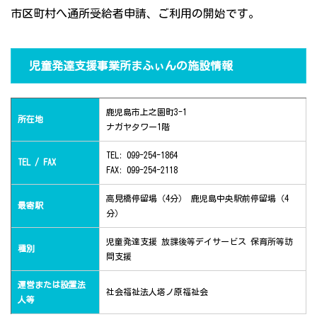
市区町村へ通所受給者申請、ご利用の開始です。
児童発達支援事業所まふぃんの施設情報
鹿児島市上之園町3-1
所在地
ナガヤタワー1階
TEL: 099-254-1864
TEL / FAX
FAX: 099-254-2118
高見橋停留場（4分） 鹿児島中央駅前停留場（4
最寄駅
分）
児童発達支援 放課後等デイサービス 保育所等訪
種別
問支援
運営または設置法
社会福祉法人塔ノ原福祉会
人等