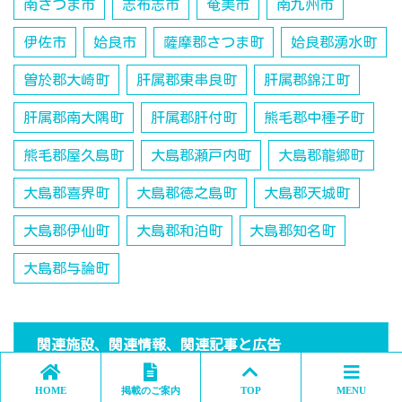
南さつま市
志布志市
奄美市
南九州市
伊佐市
姶良市
薩摩郡さつま町
姶良郡湧水町
曽於郡大崎町
肝属郡東串良町
肝属郡錦江町
肝属郡南大隅町
肝属郡肝付町
熊毛郡中種子町
熊毛郡屋久島町
大島郡瀬戸内町
大島郡龍郷町
大島郡喜界町
大島郡徳之島町
大島郡天城町
大島郡伊仙町
大島郡和泊町
大島郡知名町
大島郡与論町
関連施設、関連情報、関連記事と広告
HOME
掲載のご案内
TOP
MENU