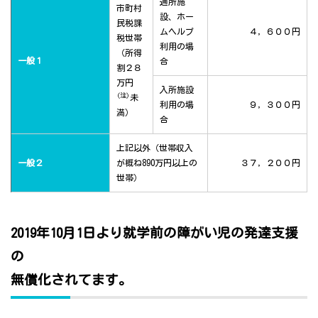
通所施
市町村
設、ホー
民税課
ムヘルプ
４，６００円
税世帯
利用の場
（所得
一般１
合
割２８
万円
入所施設
(注)
未
利用の場
９，３００円
満）
合
上記以外（世帯収入
一般２
が概ね890万円以上の
３７，２００円
世帯）
2019年10月1日より就学前の障がい児の発達支援
の
無償化されてます。