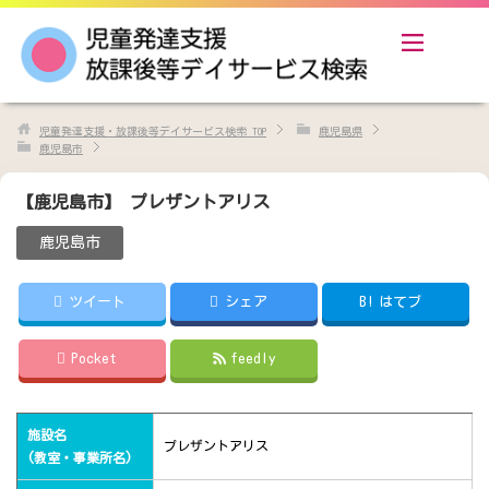
児童発達支援・放課後等デイサービス検索
TOP
鹿児島県
鹿児島市
【鹿児島市】 プレザントアリス
鹿児島市
ツイート
シェア
B!
はてブ
Pocket
feedly
施設名
プレザントアリス
(教室・事業所名)