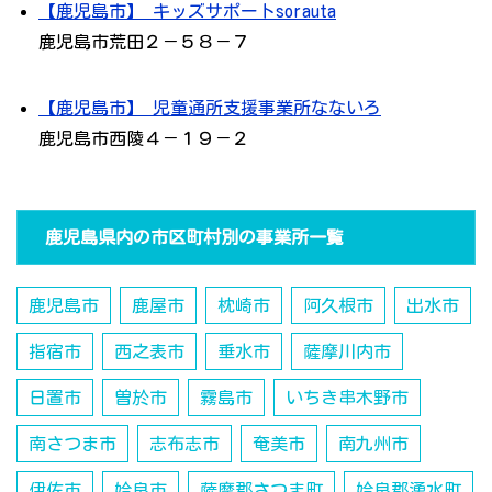
【鹿児島市】 キッズサポートsorauta
鹿児島市荒田２－５８－７
【鹿児島市】 児童通所支援事業所なないろ
鹿児島市西陵４－１９－２
鹿児島県内の市区町村別の事業所一覧
鹿児島市
鹿屋市
枕崎市
阿久根市
出水市
指宿市
西之表市
垂水市
薩摩川内市
日置市
曽於市
霧島市
いちき串木野市
南さつま市
志布志市
奄美市
南九州市
伊佐市
姶良市
薩摩郡さつま町
姶良郡湧水町