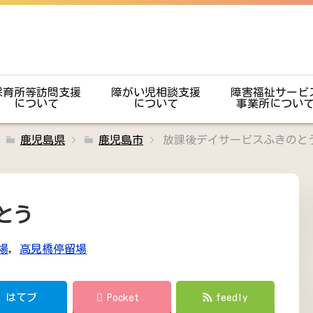
保育所等訪問支援
障がい児相談支援
障害福祉サービ
について
について
事業所につい
鹿児島県
鹿児島市
放課後デイサービスふきのと
とう
場
,
高見橋停留場
!
はてブ
Pocket
feedly