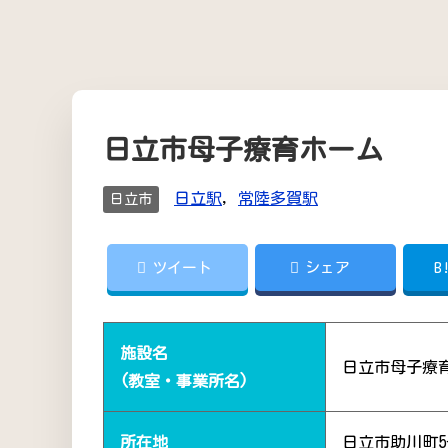
日立市母子療育ホーム
日立駅
,
常陸多賀駅
日立市
ツイート
シェア
B
施設名
日立市母子療
(教室・事業所名)
所在地
日立市助川町5-