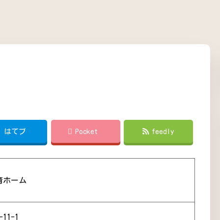
!
はてブ
Pocket
feedly
育ホーム
11-1