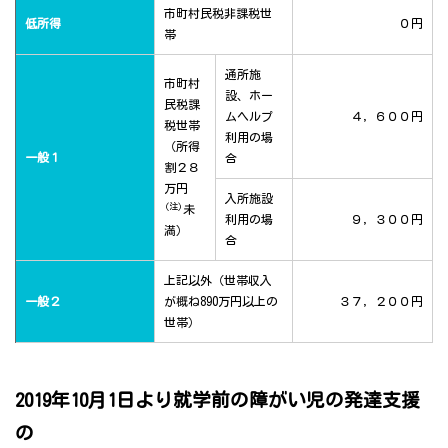
市町村民税非課税世
低所得
０円
帯
通所施
市町村
設、ホー
民税課
ムヘルプ
４，６００円
税世帯
利用の場
（所得
一般１
合
割２８
万円
入所施設
(注)
未
利用の場
９，３００円
満）
合
上記以外（世帯収入
一般２
が概ね890万円以上の
３７，２００円
世帯）
2019年10月1日より就学前の障がい児の発達支援
の