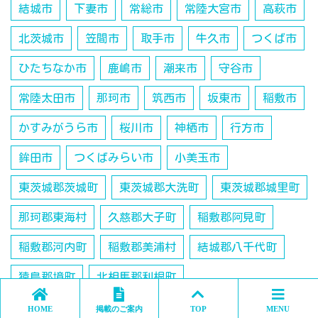
結城市
下妻市
常総市
常陸大宮市
高萩市
北茨城市
笠間市
取手市
牛久市
つくば市
ひたちなか市
鹿嶋市
潮来市
守谷市
常陸太田市
那珂市
筑西市
坂東市
稲敷市
かすみがうら市
桜川市
神栖市
行方市
鉾田市
つくばみらい市
小美玉市
東茨城郡茨城町
東茨城郡大洗町
東茨城郡城里町
那珂郡東海村
久慈郡大子町
稲敷郡阿見町
稲敷郡河内町
稲敷郡美浦村
結城郡八千代町
猿島郡境町
北相馬郡利根町
HOME
掲載のご案内
TOP
MENU