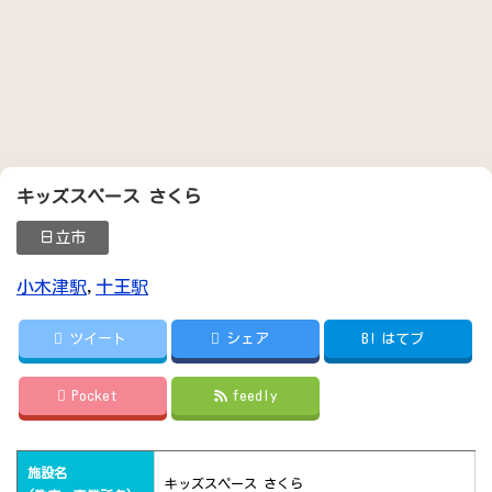
キッズスペース さくら
日立市
小木津駅
,
十王駅
ツイート
シェア
B!
はてブ
Pocket
feedly
施設名
キッズスペース さくら