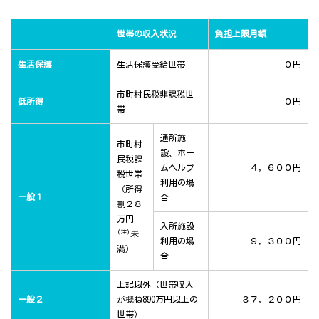
世帯の収入状況
負担上限月額
生活保護
生活保護受給世帯
０円
市町村民税非課税世
低所得
０円
帯
通所施
市町村
設、ホー
民税課
ムヘルプ
４，６００円
税世帯
利用の場
（所得
一般１
合
割２８
万円
入所施設
(注)
未
利用の場
９，３００円
満）
合
上記以外（世帯収入
一般２
が概ね890万円以上の
３７，２００円
世帯）