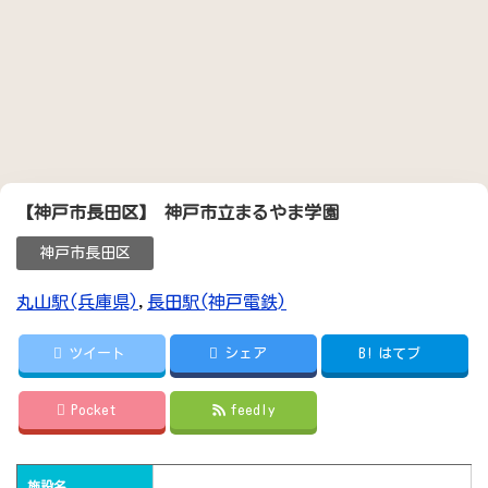
【神戸市長田区】 神戸市立まるやま学園
神戸市長田区
丸山駅(兵庫県)
,
長田駅(神戸電鉄)
ツイート
シェア
B!
はてブ
Pocket
feedly
施設名