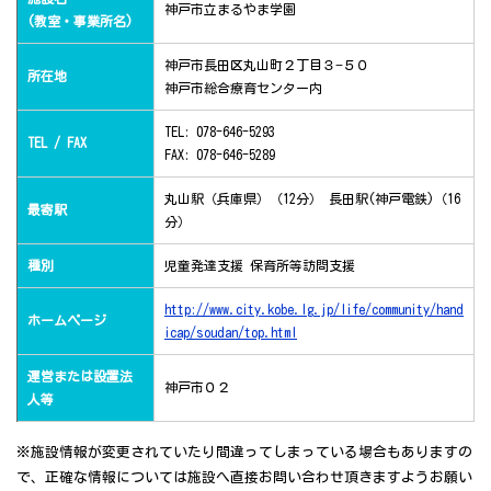
神戸市立まるやま学園
(教室・事業所名)
神戸市長田区丸山町２丁目３−５０
所在地
神戸市総合療育センター内
TEL: 078-646-5293
TEL / FAX
FAX: 078-646-5289
丸山駅（兵庫県）（12分） 長田駅(神戸電鉄)（16
最寄駅
分）
種別
児童発達支援 保育所等訪問支援
http://www.city.kobe.lg.jp/life/community/hand
ホームページ
icap/soudan/top.html
運営または設置法
神戸市０２
人等
※施設情報が変更されていたり間違ってしまっている場合もありますの
で、正確な情報については施設へ直接お問い合わせ頂きますようお願い