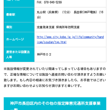
FAX: 078-646-5289
丸山駅（兵庫県）（12分） 長田駅(神戸電鉄)（16
最寄駅
分）
種別
児童発達支援 保育所等訪問支援
http://www.city.kobe.lg.jp/life/community/hand
ホームページ
icap/soudan/top.html
運営または設置法
神戸市０２
人等
※施設情報が変更されていたり間違ってしまっている場合もありますの
で、正確な情報については施設へ直接お問い合わせ頂きますようお願い
致します。もし内容の相違にお気づき頂きましたら、お手数ではござい
ますがお問い合わせよりお知らせ頂けますと幸いです。
神戸市長田区内のその他の指定障害児通所支援事業