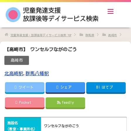
児童発達支援・放課後等デイサービス検索
TOP
群馬県
高崎市
【高崎市】 ワンセルフながのごう
高崎市
北高崎駅
,
群馬八幡駅
ツイート
シェア
B!
はてブ
Pocket
feedly
施設名
ワンセルフながのごう
(教室・事業所名)