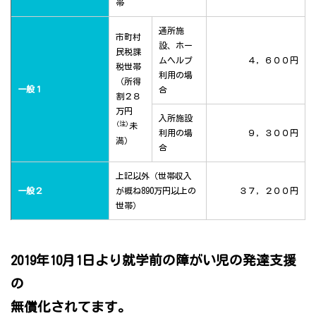
帯
通所施
市町村
設、ホー
民税課
ムヘルプ
４，６００円
税世帯
利用の場
（所得
一般１
合
割２８
万円
入所施設
(注)
未
利用の場
９，３００円
満）
合
上記以外（世帯収入
一般２
が概ね890万円以上の
３７，２００円
世帯）
2019年10月1日より就学前の障がい児の発達支援
の
無償化されてます。