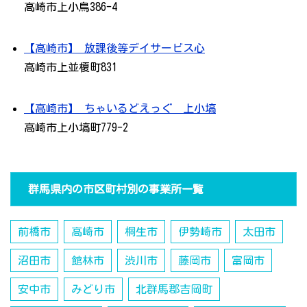
高崎市上小鳥386-4
【高崎市】 放課後等デイサービス心
高崎市上並榎町831
【高崎市】 ちゃいるどえっぐ 上小塙
高崎市上小塙町779-2
群馬県内の市区町村別の事業所一覧
前橋市
高崎市
桐生市
伊勢崎市
太田市
沼田市
館林市
渋川市
藤岡市
富岡市
安中市
みどり市
北群馬郡吉岡町