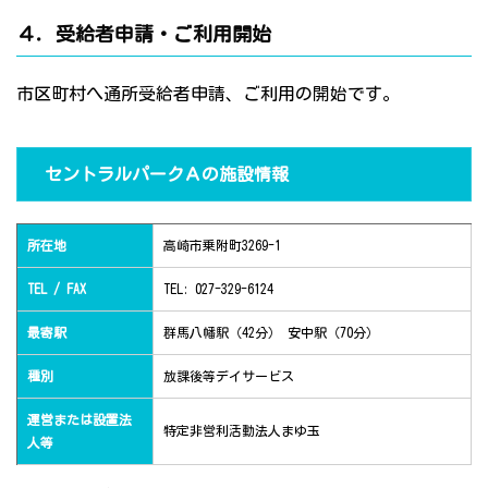
４．受給者申請・ご利用開始
市区町村へ通所受給者申請、ご利用の開始です。
セントラルパークＡの施設情報
所在地
高崎市乗附町3269-1
TEL / FAX
TEL: 027-329-6124
最寄駅
群馬八幡駅（42分） 安中駅（70分）
種別
放課後等デイサービス
運営または設置法
特定非営利活動法人まゆ玉
人等