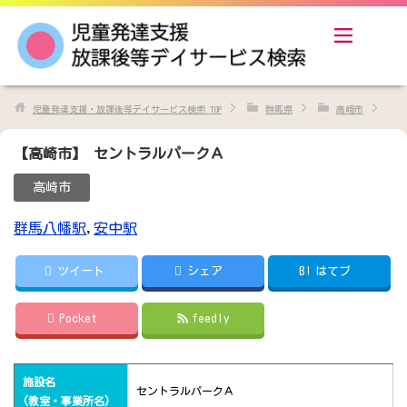
児童発達支援・放課後等デイサービス検索
TOP
群馬県
高崎市
【高崎市】 セントラルパークＡ
高崎市
群馬八幡駅
,
安中駅
ツイート
シェア
B!
はてブ
Pocket
feedly
施設名
セントラルパークＡ
(教室・事業所名)