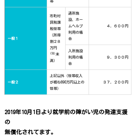
帯
通所施
市町村
設、ホー
民税課
ムヘルプ
４，６００円
税世帯
利用の場
（所得
一般１
合
割２８
万円
入所施設
(注)
未
利用の場
９，３００円
満）
合
上記以外（世帯収入
一般２
が概ね890万円以上の
３７，２００円
世帯）
2019年10月1日より就学前の障がい児の発達支援
の
無償化されてます。