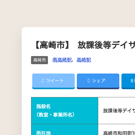
【高崎市】 放課後等デイ
南高崎駅
,
高崎駅
高崎市
ツイート
シェア
B
施設名
放課後等デイ
(教室・事業所名)
所在地
高崎市和田町10-