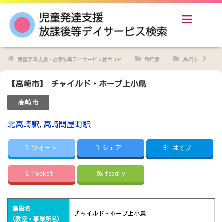
児童発達支援・放課後等デイサービス検索
TOP
群馬県
高崎市
【高崎市】 チャイルド・ホープ上小鳥
高崎市
北高崎駅
,
高崎問屋町駅
ツイート
シェア
B!
はてブ
Pocket
feedly
施設名
チャイルド・ホープ上小鳥
(教室・事業所名)