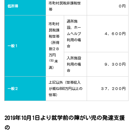
市町村民税非課税世
低所得
０円
帯
通所施
市町村
設、ホー
民税課
ムヘルプ
４，６００円
税世帯
利用の場
（所得
一般１
合
割２８
万円
入所施設
(注)
未
利用の場
９，３００円
満）
合
上記以外（世帯収入
一般２
が概ね890万円以上の
３７，２００円
世帯）
2019年10月1日より就学前の障がい児の発達支援
の