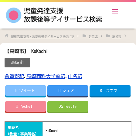
児童発達支援・放課後等デイサービス検索
TOP
群馬県
高崎市
【高崎市】 KoKochi
高崎市
倉賀野駅
,
高崎商科大学前駅
,
山名駅
ツイート
シェア
B!
はてブ
Pocket
feedly
施設名
KoKochi
(教室・事業所名)