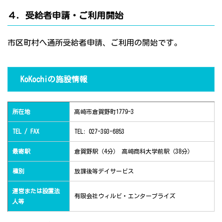
４．受給者申請・ご利用開始
市区町村へ通所受給者申請、ご利用の開始です。
KoKochiの施設情報
所在地
高崎市倉賀野町1779-3
TEL / FAX
TEL: 027-393-6853
最寄駅
倉賀野駅（4分） 高崎商科大学前駅（38分）
種別
放課後等デイサービス
運営または設置法
有限会社ウィルビ・エンタープライズ
人等