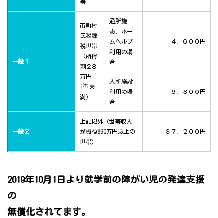
帯
通所施
市町村
設、ホー
民税課
ムヘルプ
４，６００円
税世帯
利用の場
（所得
一般１
合
割２８
万円
入所施設
(注)
未
利用の場
９，３００円
満）
合
上記以外（世帯収入
一般２
が概ね890万円以上の
３７，２００円
世帯）
2019年10月1日より就学前の障がい児の発達支援
の
無償化されてます。