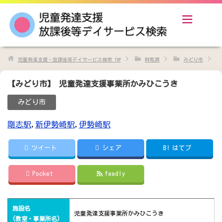
児童発達支援・放課後等デイサービス検索
TOP
群馬県
みどり市
【みどり市】 児童発達支援事業所かみひこうき
みどり市
剛志駅
,
新伊勢崎駅
,
伊勢崎駅
ツイート
シェア
B!
はてブ
Pocket
feedly
施設名
児童発達支援事業所かみひこうき
(教室・事業所名)