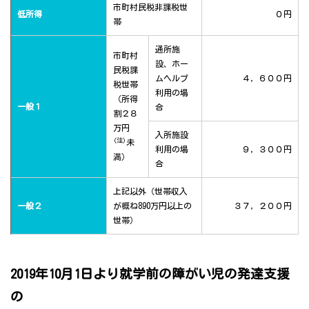
市町村民税非課税世
低所得
０円
帯
通所施
市町村
設、ホー
民税課
ムヘルプ
４，６００円
税世帯
利用の場
（所得
一般１
合
割２８
万円
入所施設
(注)
未
利用の場
９，３００円
満）
合
上記以外（世帯収入
一般２
が概ね890万円以上の
３７，２００円
世帯）
2019年10月1日より就学前の障がい児の発達支援
の