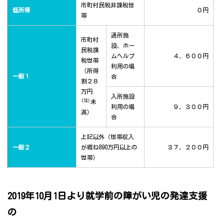
市町村民税非課税世
低所得
０円
帯
通所施
市町村
設、ホー
民税課
ムヘルプ
４，６００円
税世帯
利用の場
（所得
一般１
合
割２８
万円
入所施設
(注)
未
利用の場
９，３００円
満）
合
上記以外（世帯収入
一般２
が概ね890万円以上の
３７，２００円
世帯）
2019年10月1日より就学前の障がい児の発達支援
の