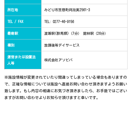
所在地
みどり市笠懸町阿左美2561-3
TEL / FAX
TEL: 0277-46-9156
最寄駅
渡瀬駅(群馬県)（7分） 館林駅（26分）
種別
放課後等デイサービス
運営または設置法
株式会社アソビバ
人等
※施設情報が変更されていたり間違ってしまっている場合もありますの
で、正確な情報については施設へ直接お問い合わせ頂きますようお願い
致します。もし内容の相違にお気づき頂きましたら、お手数ではござい
ますがお問い合わせよりお知らせ頂けますと幸いです。