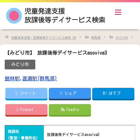
児童発達支援・放課後等デイサービス検索
TOP
群馬県
みどり市
【みどり市】 放課後等デイサービスasoviva3
みどり市
館林駅
,
渡瀬駅(群馬県)
ツイート
シェア
B!
はてブ
Pocket
feedly
施設名
放課後等デイサービスasoviva3
(教室・事業所名)