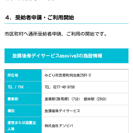
４．受給者申請・ご利用開始
市区町村へ通所受給者申請、ご利用の開始です。
放課後等デイサービスasoviva3の施設情報
所在地
みどり市笠懸町阿左美2561-3
TEL / FAX
TEL: 0277-46-9156
最寄駅
渡瀬駅(群馬県)（7分） 館林駅（26分）
種別
放課後等デイサービス
運営または設置法
株式会社アソビバ
人等