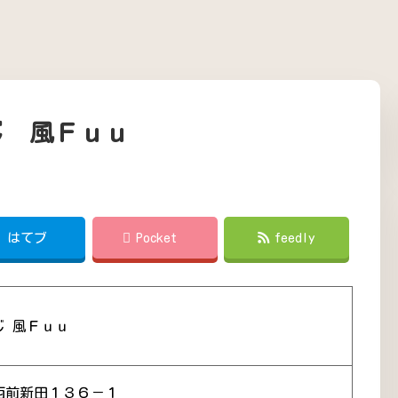
じ 風Ｆｕｕ
!
はてブ
Pocket
feedly
じ 風Ｆｕｕ
西前新田１３６－１