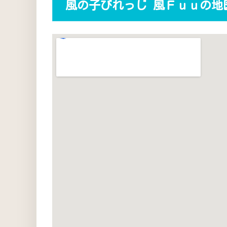
風の子びれっじ 風Ｆｕｕの地