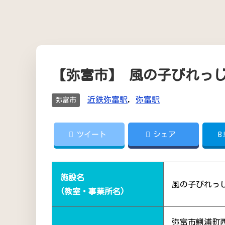
【弥富市】 風の子びれっ
近鉄弥富駅
,
弥富駅
弥富市
ツイート
シェア
B
施設名
風の子びれっ
(教室・事業所名)
弥富市鯏浦町