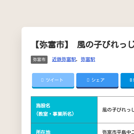
【弥富市】 風の子びれっ
近鉄弥富駅
,
弥富駅
弥富市
ツイート
シェア
B
施設名
風の子びれっ
(教室・事業所名)
所在地
弥富市平島中二