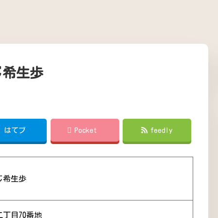
じ希生歩
!
はてブ
Pocket
feedly
じ希生歩
丁目70番地