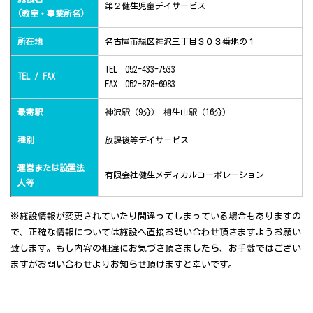
第２健生児童デイサービス
(教室・事業所名)
所在地
名古屋市緑区神沢三丁目３０３番地の１
TEL: 052-433-7533
TEL / FAX
FAX: 052-878-6983
最寄駅
神沢駅（9分） 相生山駅（16分）
種別
放課後等デイサービス
運営または設置法
有限会社健生メディカルコーポレーション
人等
※施設情報が変更されていたり間違ってしまっている場合もありますの
で、正確な情報については施設へ直接お問い合わせ頂きますようお願い
致します。もし内容の相違にお気づき頂きましたら、お手数ではござい
ますがお問い合わせよりお知らせ頂けますと幸いです。