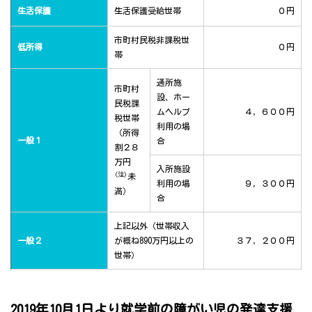
生活保護
生活保護受給世帯
０円
市町村民税非課税世
低所得
０円
帯
通所施
市町村
設、ホー
民税課
ムヘルプ
４，６００円
税世帯
利用の場
（所得
一般１
合
割２８
万円
入所施設
(注)
未
利用の場
９，３００円
満）
合
上記以外（世帯収入
一般２
が概ね890万円以上の
３７，２００円
世帯）
2019年10月1日より就学前の障がい児の発達支援