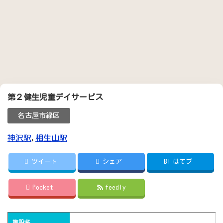
第２健生児童デイサービス
名古屋市緑区
神沢駅
,
相生山駅
ツイート
シェア
B!
はてブ
Pocket
feedly
施設名