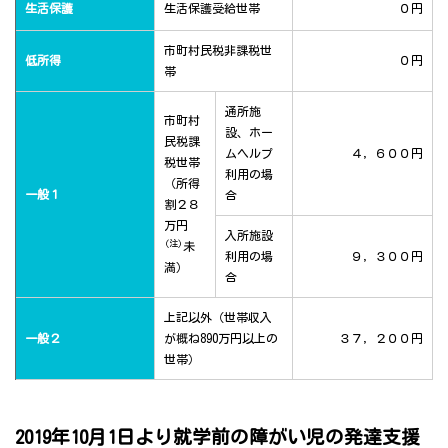
生活保護
生活保護受給世帯
０円
市町村民税非課税世
低所得
０円
帯
通所施
市町村
設、ホー
民税課
ムヘルプ
４，６００円
税世帯
利用の場
（所得
一般１
合
割２８
万円
入所施設
(注)
未
利用の場
９，３００円
満）
合
上記以外（世帯収入
一般２
が概ね890万円以上の
３７，２００円
世帯）
2019年10月1日より就学前の障がい児の発達支援