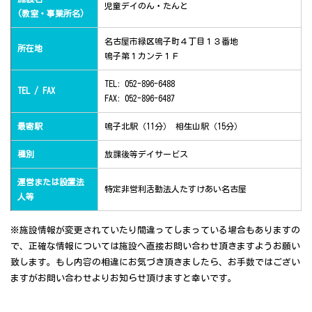
児童デイのん・たんと
(教室・事業所名)
名古屋市緑区鳴子町４丁目１３番地
所在地
鳴子第１カンテ１Ｆ
TEL: 052-896-6488
TEL / FAX
FAX: 052-896-6487
最寄駅
鳴子北駅（11分） 相生山駅（15分）
種別
放課後等デイサービス
運営または設置法
特定非営利活動法人たすけあい名古屋
人等
※施設情報が変更されていたり間違ってしまっている場合もありますの
で、正確な情報については施設へ直接お問い合わせ頂きますようお願い
致します。もし内容の相違にお気づき頂きましたら、お手数ではござい
ますがお問い合わせよりお知らせ頂けますと幸いです。