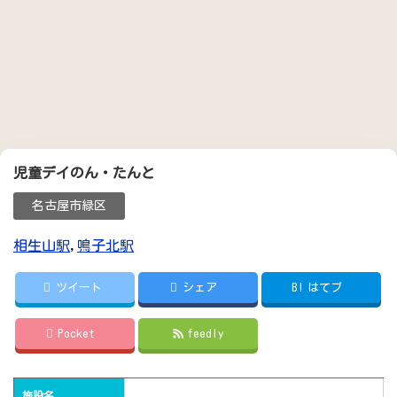
児童デイのん・たんと
名古屋市緑区
相生山駅
,
鳴子北駅
ツイート
シェア
B!
はてブ
Pocket
feedly
施設名