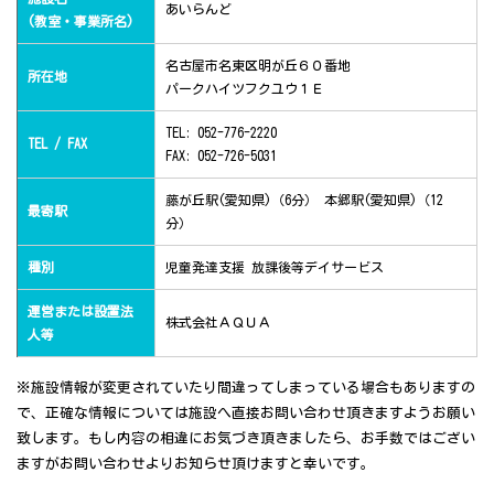
あいらんど
(教室・事業所名)
名古屋市名東区明が丘６０番地
所在地
パークハイツフクユウ１Ｅ
TEL: 052-776-2220
TEL / FAX
FAX: 052-726-5031
藤が丘駅(愛知県)（6分） 本郷駅(愛知県)（12
最寄駅
分）
種別
児童発達支援 放課後等デイサービス
運営または設置法
株式会社ＡＱＵＡ
人等
※施設情報が変更されていたり間違ってしまっている場合もありますの
で、正確な情報については施設へ直接お問い合わせ頂きますようお願い
致します。もし内容の相違にお気づき頂きましたら、お手数ではござい
ますがお問い合わせよりお知らせ頂けますと幸いです。