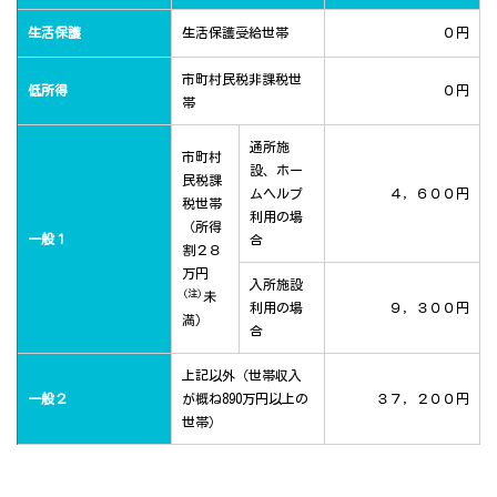
生活保護
生活保護受給世帯
０円
市町村民税非課税世
低所得
０円
帯
通所施
市町村
設、ホー
民税課
ムヘルプ
４，６００円
税世帯
利用の場
（所得
一般１
合
割２８
万円
入所施設
(注)
未
利用の場
９，３００円
満）
合
上記以外（世帯収入
一般２
が概ね890万円以上の
３７，２００円
世帯）