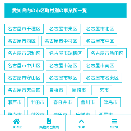
愛知県内の市区町村別の事業所一覧
名古屋市千種区
名古屋市東区
名古屋市北区
名古屋市西区
名古屋市中村区
名古屋市中区
名古屋市昭和区
名古屋市瑞穂区
名古屋市熱田区
名古屋市中川区
名古屋市港区
名古屋市南区
名古屋市守山区
名古屋市緑区
名古屋市名東区
名古屋市天白区
豊橋市
岡崎市
一宮市
瀬戸市
半田市
春日井市
豊川市
津島市
碧南市
刈谷市
豊田市
安城市
西尾市
蒲郡市
犬山市
常滑市
江南市
小牧市
HOME
掲載のご案内
TOP
MENU