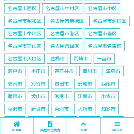
名古屋市西区
名古屋市中村区
名古屋市中区
名古屋市昭和区
名古屋市瑞穂区
名古屋市熱田区
名古屋市中川区
名古屋市港区
名古屋市南区
名古屋市守山区
名古屋市緑区
名古屋市名東区
名古屋市天白区
豊橋市
岡崎市
一宮市
瀬戸市
半田市
春日井市
豊川市
津島市
碧南市
刈谷市
豊田市
安城市
西尾市
蒲郡市
犬山市
常滑市
江南市
小牧市
稲沢市
新城市
東海市
大府市
知多市
知立市
尾張旭市
高浜市
岩倉市
豊明市
HOME
掲載のご案内
TOP
MENU