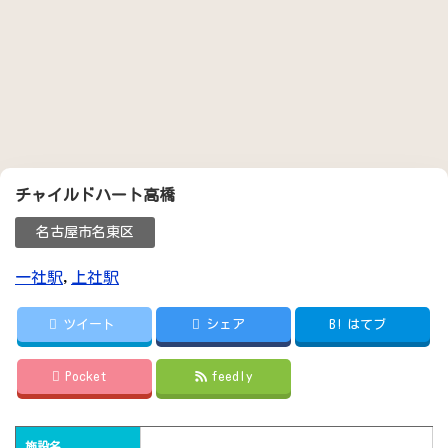
チャイルドハート高橋
名古屋市名東区
一社駅
,
上社駅
ツイート
シェア
B!
はてブ
Pocket
feedly
施設名