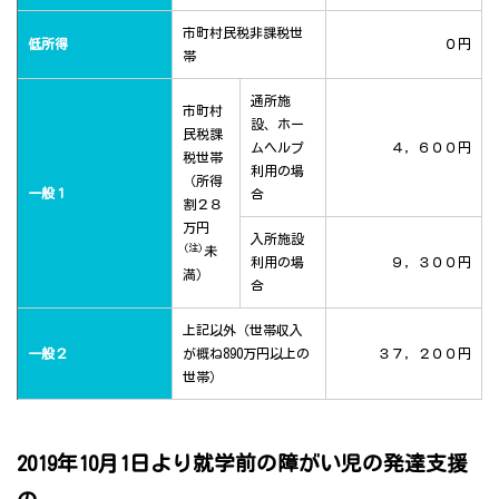
市町村民税非課税世
低所得
０円
帯
通所施
市町村
設、ホー
民税課
ムヘルプ
４，６００円
税世帯
利用の場
（所得
一般１
合
割２８
万円
入所施設
(注)
未
利用の場
９，３００円
満）
合
上記以外（世帯収入
一般２
が概ね890万円以上の
３７，２００円
世帯）
2019年10月1日より就学前の障がい児の発達支援