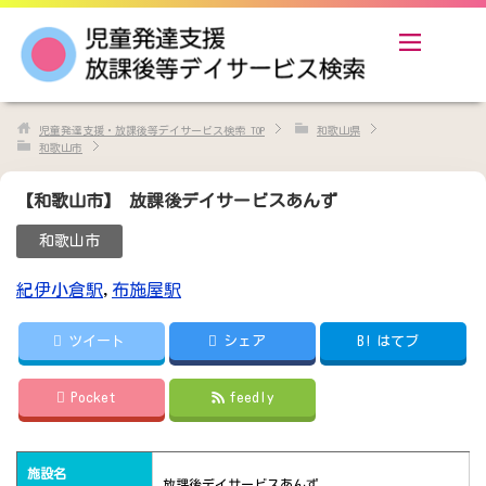
児童発達支援・放課後等デイサービス検索
TOP
和歌山県
和歌山市
【和歌山市】 放課後デイサービスあんず
和歌山市
紀伊小倉駅
,
布施屋駅
ツイート
シェア
B!
はてブ
Pocket
feedly
施設名
放課後デイサービスあんず