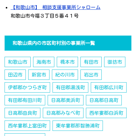
【和歌山市】 相談支援事業所シャローム
和歌山市今福３丁目５番４１号
和歌山県内の市区町村別の事業所一覧
和歌山市
海南市
橋本市
有田市
御坊市
田辺市
新宮市
紀の川市
岩出市
伊都郡かつらぎ町
有田郡湯浅町
有田郡広川町
有田郡有田川町
日高郡美浜町
日高郡日高町
日高郡由良町
日高郡みなべ町
西牟婁郡白浜町
西牟婁郡上富田町
東牟婁郡那智勝浦町