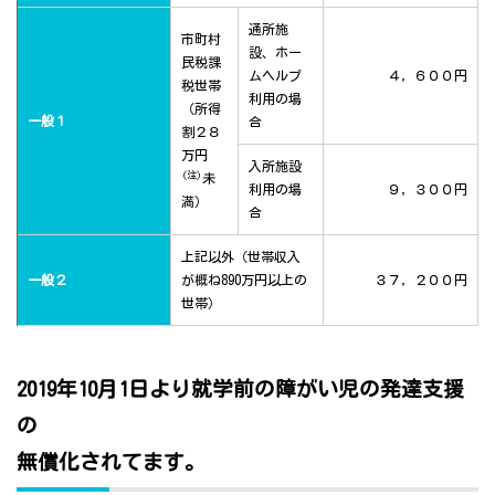
通所施
市町村
設、ホー
民税課
ムヘルプ
４，６００円
税世帯
利用の場
（所得
一般１
合
割２８
万円
入所施設
(注)
未
利用の場
９，３００円
満）
合
上記以外（世帯収入
一般２
が概ね890万円以上の
３７，２００円
世帯）
2019年10月1日より就学前の障がい児の発達支援
の
無償化されてます。