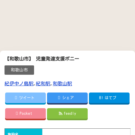
【和歌山市】 児童発達支援ポニー
和歌山市
紀伊中ノ島駅
,
紀和駅
,
和歌山駅
ツイート
シェア
B!
はてブ
Pocket
feedly
施設名