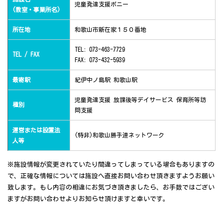
児童発達支援ポニー
(教室・事業所名)
所在地
和歌山市新在家１５０番地
TEL: 073-463-7729
TEL / FAX
FAX: 073-432-5939
最寄駅
紀伊中ノ島駅 和歌山駅
児童発達支援 放課後等デイサービス 保育所等訪
種別
問支援
運営または設置法
(特非)和歌山勝手連ネットワーク
人等
※施設情報が変更されていたり間違ってしまっている場合もありますの
で、正確な情報については施設へ直接お問い合わせ頂きますようお願い
致します。もし内容の相違にお気づき頂きましたら、お手数ではござい
ますがお問い合わせよりお知らせ頂けますと幸いです。