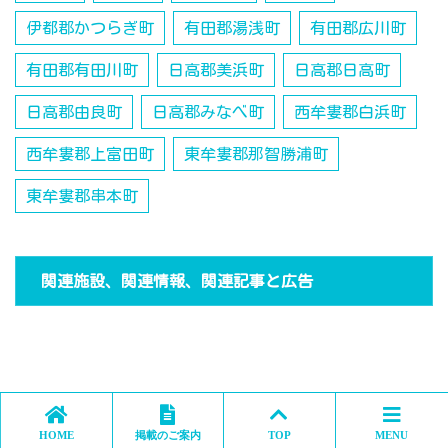
伊都郡かつらぎ町
有田郡湯浅町
有田郡広川町
有田郡有田川町
日高郡美浜町
日高郡日高町
日高郡由良町
日高郡みなべ町
西牟婁郡白浜町
西牟婁郡上富田町
東牟婁郡那智勝浦町
東牟婁郡串本町
関連施設、関連情報、関連記事と広告
HOME
掲載のご案内
TOP
MENU