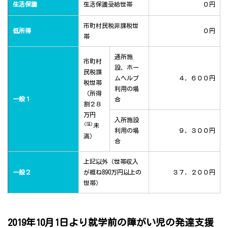
生活保護
生活保護受給世帯
０円
市町村民税非課税世
低所得
０円
帯
通所施
市町村
設、ホー
民税課
ムヘルプ
４，６００円
税世帯
利用の場
（所得
一般１
合
割２８
万円
入所施設
(注)
未
利用の場
９，３００円
満）
合
上記以外（世帯収入
一般２
が概ね890万円以上の
３７，２００円
世帯）
2019年10月1日より就学前の障がい児の発達支援