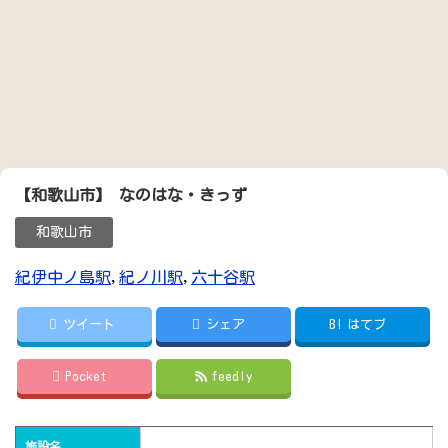
【和歌山市】 なのはな・きっず
和歌山市
紀伊中ノ島駅
,
紀ノ川駅
,
六十谷駅
ツイート
シェア
B!
はてブ
Pocket
feedly
施設名