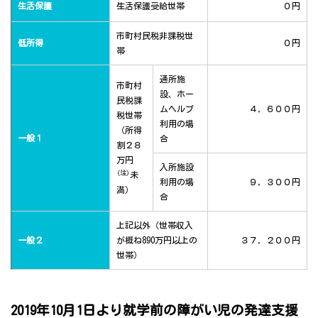
生活保護
生活保護受給世帯
０円
市町村民税非課税世
低所得
０円
帯
通所施
市町村
設、ホー
民税課
ムヘルプ
４，６００円
税世帯
利用の場
（所得
一般１
合
割２８
万円
入所施設
(注)
未
利用の場
９，３００円
満）
合
上記以外（世帯収入
一般２
が概ね890万円以上の
３７，２００円
世帯）
2019年10月1日より就学前の障がい児の発達支援