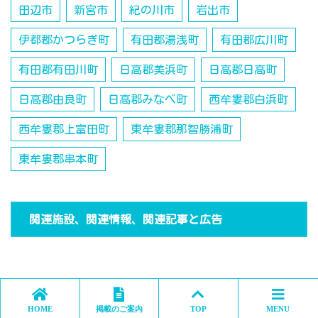
田辺市
新宮市
紀の川市
岩出市
伊都郡かつらぎ町
有田郡湯浅町
有田郡広川町
有田郡有田川町
日高郡美浜町
日高郡日高町
日高郡由良町
日高郡みなべ町
西牟婁郡白浜町
西牟婁郡上富田町
東牟婁郡那智勝浦町
東牟婁郡串本町
関連施設、関連情報、関連記事と広告
HOME
掲載のご案内
TOP
MENU