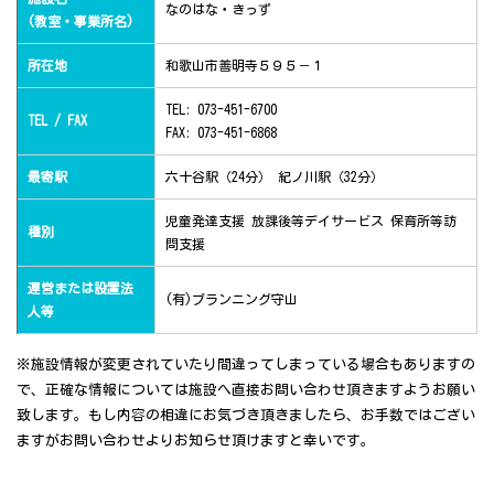
なのはな・きっず
(教室・事業所名)
所在地
和歌山市善明寺５９５－１
TEL: 073-451-6700
TEL / FAX
FAX: 073-451-6868
最寄駅
六十谷駅（24分） 紀ノ川駅（32分）
児童発達支援 放課後等デイサービス 保育所等訪
種別
問支援
運営または設置法
(有)プランニング守山
人等
※施設情報が変更されていたり間違ってしまっている場合もありますの
で、正確な情報については施設へ直接お問い合わせ頂きますようお願い
致します。もし内容の相違にお気づき頂きましたら、お手数ではござい
ますがお問い合わせよりお知らせ頂けますと幸いです。