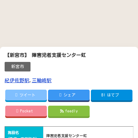
【新宮市】 障害児者支援センター虹
新宮市
紀伊佐野駅
,
三輪崎駅
ツイート
シェア
B!
はてブ
Pocket
feedly
施設名
障害児者支援センター虹