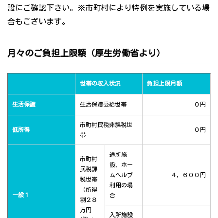
設にご確認下さい。※市町村により特例を実施している場
合もございます。
月々のご負担上限額（厚生労働省より）
世帯の収入状況
負担上限月額
生活保護
生活保護受給世帯
０円
市町村民税非課税世
低所得
０円
帯
通所施
市町村
設、ホー
民税課
ムヘルプ
４，６００円
税世帯
利用の場
（所得
一般１
合
割２８
万円
入所施設