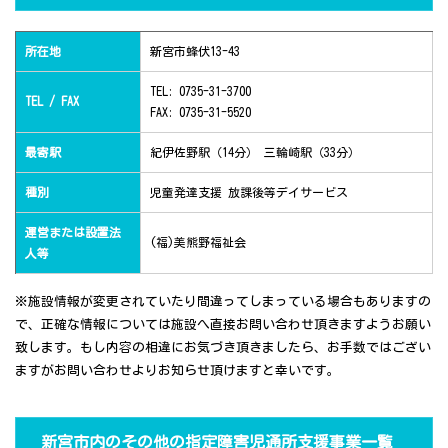
所在地
新宮市蜂伏13-43
TEL: 0735-31-3700
TEL / FAX
FAX: 0735-31-5520
最寄駅
紀伊佐野駅（14分） 三輪崎駅（33分）
種別
児童発達支援 放課後等デイサービス
運営または設置法
(福)美熊野福祉会
人等
※施設情報が変更されていたり間違ってしまっている場合もありますの
で、正確な情報については施設へ直接お問い合わせ頂きますようお願い
致します。もし内容の相違にお気づき頂きましたら、お手数ではござい
ますがお問い合わせよりお知らせ頂けますと幸いです。
新宮市内のその他の指定障害児通所支援事業一覧