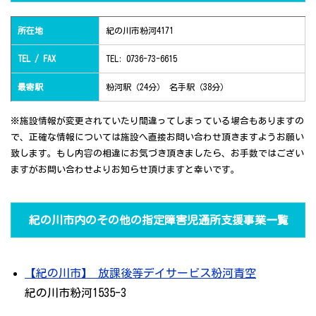
所在地
紀の川市粉河4171
TEL / FAX
TEL: 0736-73-6615
最寄駅
粉河駅（24分） 名手駅（38分）
※施設情報が変更されていたり間違ってしまっている場合もありますの
で、正確な情報については施設へ直接お問い合わせ頂きますようお願い
致します。もし内容の相違にお気づき頂きましたら、お手数ではござい
ますがお問い合わせよりお知らせ頂けますと幸いです。
紀の川市内のその他の指定障害児通所支援事業一覧
【紀の川市】 放課後等デイサービス粉河青空
紀の川市粉河1535-3