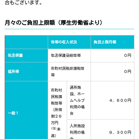
合もございます。
月々のご負担上限額（厚生労働省より）
世帯の収入状況
負担上限月額
生活保護
生活保護受給世帯
０円
市町村民税非課税世
低所得
０円
帯
通所施
市町村
設、ホー
民税課
ムヘルプ
４，６００円
税世帯
利用の場
（所得
一般１
合
割２８
万円
入所施設
(注)
未
利用の場
９，３００円
満）
合