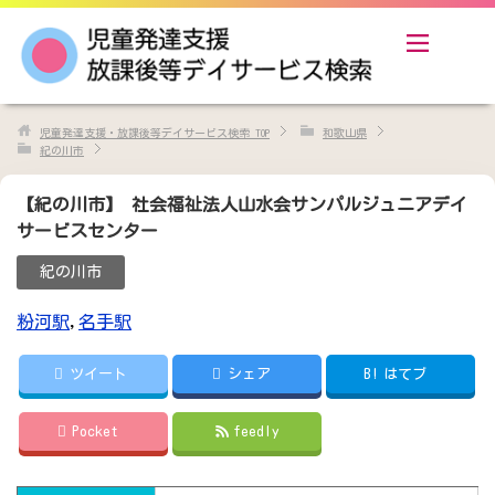
児童発達支援・放課後等デイサービス検索
TOP
和歌山県
紀の川市
【紀の川市】 社会福祉法人山水会サンパルジュニアデイ
サービスセンター
紀の川市
粉河駅
,
名手駅
ツイート
シェア
B!
はてブ
Pocket
feedly