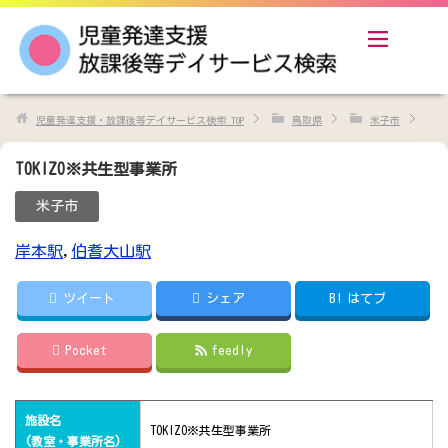
児童発達支援・放課後等デイサービス検索
TOP
鳥取県
米子市
TOKIZO※共生型事業所
米子市
岸本駅
,
伯耆大山駅
ツイート
シェア
B!
はてブ
Pocket
feedly
施設名
TOKIZO※共生型事業所
(教室・事業所名)