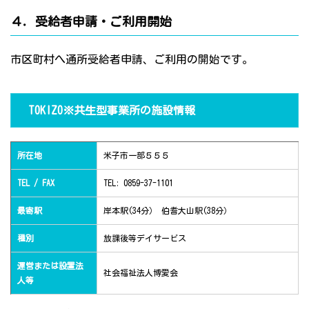
４．受給者申請・ご利用開始
市区町村へ通所受給者申請、ご利用の開始です。
TOKIZO※共生型事業所の施設情報
所在地
米子市一部５５５
TEL / FAX
TEL: 0859-37-1101
最寄駅
岸本駅(34分） 伯耆大山駅(38分）
種別
放課後等デイサービス
運営または設置法
社会福祉法人博愛会
人等