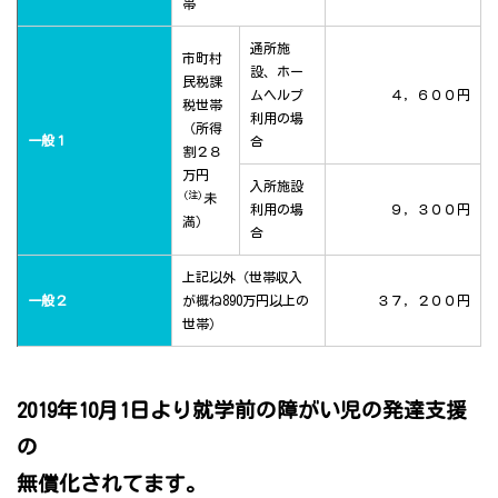
帯
通所施
市町村
設、ホー
民税課
ムヘルプ
４，６００円
税世帯
利用の場
（所得
一般１
合
割２８
万円
入所施設
(注)
未
利用の場
９，３００円
満）
合
上記以外（世帯収入
一般２
が概ね890万円以上の
３７，２００円
世帯）
2019年10月1日より就学前の障がい児の発達支援
の
無償化されてます。