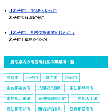
【米子市】 NPO法人いるか
米子市大篠津町4921
【米子市】 相談支援事業所けんこう
米子市上福原3-13-24
鳥取県内の市区町村別の事業所一覧
鳥取市
米子市
倉吉市
境港市
岩美郡岩美町
八頭郡八頭町
東伯郡琴浦町
東伯郡北栄町
東伯郡湯梨浜町
西伯郡大山町
西伯郡南部町
西伯郡伯耆町
日野郡日南町