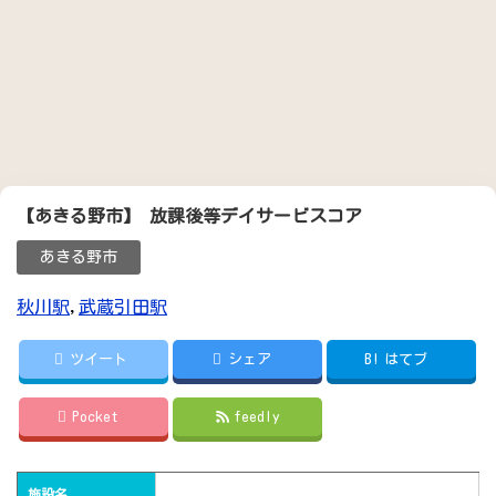
【あきる野市】 放課後等デイサービスコア
あきる野市
秋川駅
,
武蔵引田駅
ツイート
シェア
B!
はてブ
Pocket
feedly
施設名