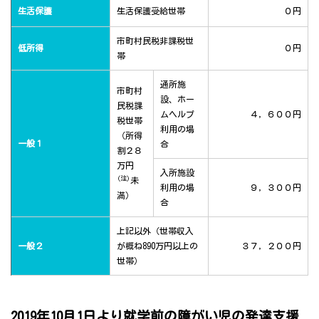
生活保護
生活保護受給世帯
０円
市町村民税非課税世
低所得
０円
帯
通所施
市町村
設、ホー
民税課
ムヘルプ
４，６００円
税世帯
利用の場
（所得
一般１
合
割２８
万円
入所施設
(注)
未
利用の場
９，３００円
満）
合
上記以外（世帯収入
一般２
が概ね890万円以上の
３７，２００円
世帯）
2019年10月1日より就学前の障がい児の発達支援