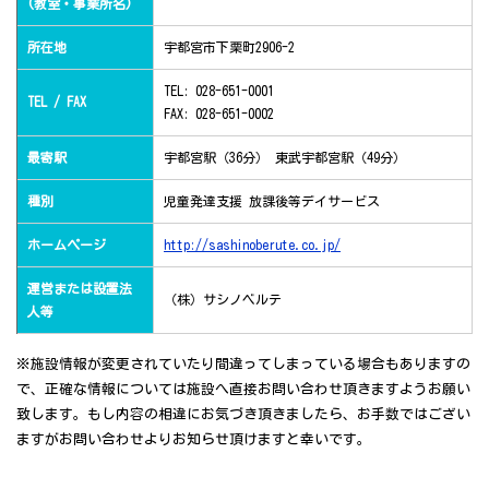
(教室・事業所名)
所在地
宇都宮市下栗町2906-2
TEL: 028-651-0001
TEL / FAX
FAX: 028-651-0002
最寄駅
宇都宮駅（36分） 東武宇都宮駅（49分）
種別
児童発達支援 放課後等デイサービス
ホームページ
http://sashinoberute.co.jp/
運営または設置法
（株）サシノベルテ
人等
※施設情報が変更されていたり間違ってしまっている場合もありますの
で、正確な情報については施設へ直接お問い合わせ頂きますようお願い
致します。もし内容の相違にお気づき頂きましたら、お手数ではござい
ますがお問い合わせよりお知らせ頂けますと幸いです。