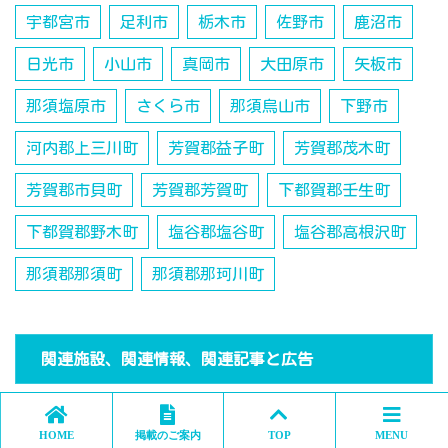
宇都宮市
足利市
栃木市
佐野市
鹿沼市
日光市
小山市
真岡市
大田原市
矢板市
那須塩原市
さくら市
那須烏山市
下野市
河内郡上三川町
芳賀郡益子町
芳賀郡茂木町
芳賀郡市貝町
芳賀郡芳賀町
下都賀郡壬生町
下都賀郡野木町
塩谷郡塩谷町
塩谷郡高根沢町
那須郡那須町
那須郡那珂川町
関連施設、関連情報、関連記事と広告
HOME
掲載のご案内
TOP
MENU