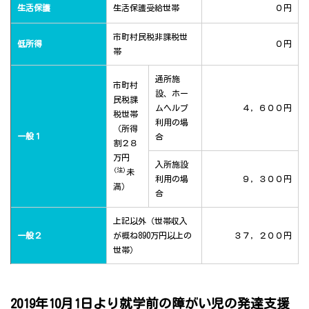
生活保護
生活保護受給世帯
０円
市町村民税非課税世
低所得
０円
帯
通所施
市町村
設、ホー
民税課
ムヘルプ
４，６００円
税世帯
利用の場
（所得
一般１
合
割２８
万円
入所施設
(注)
未
利用の場
９，３００円
満）
合
上記以外（世帯収入
一般２
が概ね890万円以上の
３７，２００円
世帯）
2019年10月1日より就学前の障がい児の発達支援