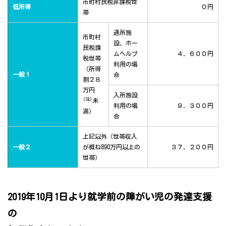
市町村民税非課税世
低所得
０円
帯
通所施
市町村
設、ホー
民税課
ムヘルプ
４，６００円
税世帯
利用の場
（所得
一般１
合
割２８
万円
入所施設
(注)
未
利用の場
９，３００円
満）
合
上記以外（世帯収入
一般２
が概ね890万円以上の
３７，２００円
世帯）
2019年10月1日より就学前の障がい児の発達支援
の