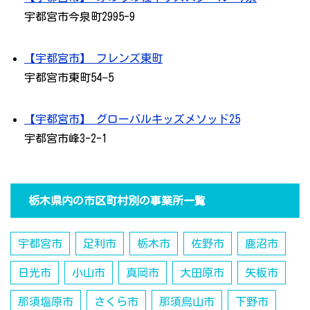
宇都宮市今泉町2995-9
【宇都宮市】 フレンズ東町
宇都宮市東町54−5
【宇都宮市】 グローバルキッズメソッド25
宇都宮市峰3-2-1
栃木県内の市区町村別の事業所一覧
宇都宮市
足利市
栃木市
佐野市
鹿沼市
日光市
小山市
真岡市
大田原市
矢板市
那須塩原市
さくら市
那須烏山市
下野市