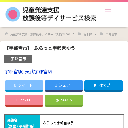
児童発達支援・放課後等デイサービス検索
TOP
栃木県
宇都宮市
【宇都宮市】 ふらっと宇都宮ゆう
宇都宮市
宇都宮駅
,
東武宇都宮駅
ツイート
シェア
B!
はてブ
Pocket
feedly
施設名
ふらっと宇都宮ゆう
(教室・事業所名)