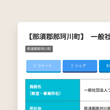
【那須郡那珂川町】 一般
那須郡那珂川町
ツイート
シェア
B
施設名
一般社団法人
(教室・事業所名)
所在地
那須郡那珂川町吉