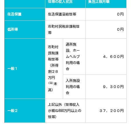
世帯の収入状況
負担上限月額
生活保護
生活保護受給世帯
０円
市町村民税非課税世
低所得
０円
帯
通所施
市町村
設、ホー
民税課
ムヘルプ
４，６００円
税世帯
利用の場
（所得
一般１
合
割２８
万円
入所施設
(注)
未
利用の場
９，３００円
満）
合
上記以外（世帯収入
一般２
が概ね890万円以上の
３７，２００円
世帯）