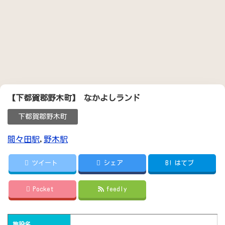
【下都賀郡野木町】 なかよしランド
下都賀郡野木町
間々田駅
,
野木駅
ツイート
シェア
B!
はてブ
Pocket
feedly
施設名