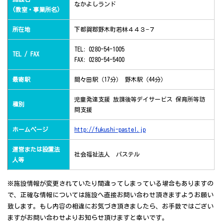
なかよしランド
(教室・事業所名)
所在地
下都賀郡野木町若林４４３−７
TEL: 0280-54-1005
TEL / FAX
FAX: 0280-54-5400
最寄駅
間々田駅（17分） 野木駅（44分）
児童発達支援 放課後等デイサービス 保育所等訪
種別
問支援
ホームページ
http://fukushi-pastel.jp
運営または設置法
社会福祉法人 パステル
人等
※施設情報が変更されていたり間違ってしまっている場合もありますの
で、正確な情報については施設へ直接お問い合わせ頂きますようお願い
致します。もし内容の相違にお気づき頂きましたら、お手数ではござい
ますがお問い合わせよりお知らせ頂けますと幸いです。