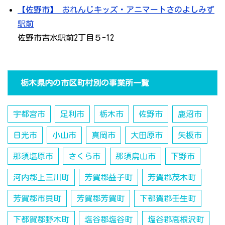
【佐野市】 おれんじキッズ・アニマートさのよしみず
駅前
佐野市吉水駅前2丁目５-12
栃木県内の市区町村別の事業所一覧
宇都宮市
足利市
栃木市
佐野市
鹿沼市
日光市
小山市
真岡市
大田原市
矢板市
那須塩原市
さくら市
那須烏山市
下野市
河内郡上三川町
芳賀郡益子町
芳賀郡茂木町
芳賀郡市貝町
芳賀郡芳賀町
下都賀郡壬生町
下都賀郡野木町
塩谷郡塩谷町
塩谷郡高根沢町