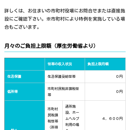
詳しくは、お住まいの市町村役場にお問合せまたは直接施
設にご確認下さい。※市町村により特例を実施している場
合もございます。
月々のご負担上限額（厚生労働省より）
世帯の収入状況
負担上限月額
生活保護
生活保護受給世帯
０円
市町村民税非課税世
低所得
０円
帯
通所施
市町村
設、ホー
民税課
ムヘルプ
４，６００円
税世帯
利用の場
（所得