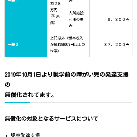
一般１
合
割２８
万円
入所施設
(注)
未
利用の場
９，３００円
満）
合
上記以外（世帯収入
一般２
が概ね890万円以上の
３７，２００円
世帯）
2019年10月1日より就学前の障がい児の発達支援
の
無償化されてます。
無償化の対象となるサービスについて
児童発達支援