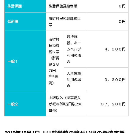
生活保護
生活保護受給世帯
０円
市町村民税非課税世
低所得
０円
帯
通所施
市町村
設、ホー
民税課
ムヘルプ
４，６００円
税世帯
利用の場
（所得
一般１
合
割２８
万円
入所施設
(注)
未
利用の場
９，３００円
満）
合
上記以外（世帯収入
一般２
が概ね890万円以上の
３７，２００円
世帯）