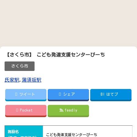
【さくら市】 こども発達支援センターぴーち
さくら市
氏家駅
,
蒲須坂駅
ツイート
シェア
B!
はてブ
Pocket
feedly
施設名
こども発達支援センターぴーち