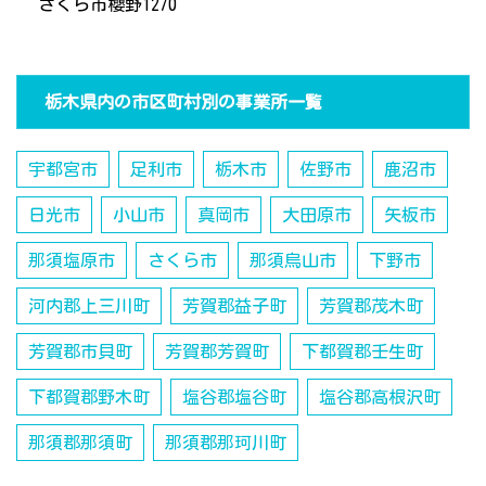
さくら市櫻野1270
栃木県内の市区町村別の事業所一覧
宇都宮市
足利市
栃木市
佐野市
鹿沼市
日光市
小山市
真岡市
大田原市
矢板市
那須塩原市
さくら市
那須烏山市
下野市
河内郡上三川町
芳賀郡益子町
芳賀郡茂木町
芳賀郡市貝町
芳賀郡芳賀町
下都賀郡壬生町
下都賀郡野木町
塩谷郡塩谷町
塩谷郡高根沢町
那須郡那須町
那須郡那珂川町