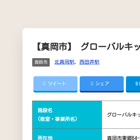
【真岡市】 グローバルキッ
北真岡駅
,
西田井駅
真岡市
ツイート
シェア
B
施設名
グローバルキッ
(教室・事業所名)
所在地
真岡市東郷64-