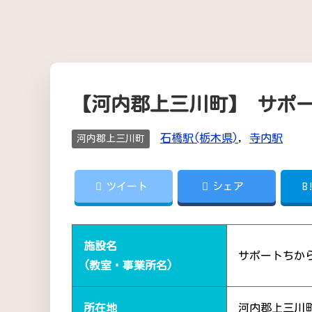
【河内郡上三川町】 サポ
石橋駅(栃木県)
,
寺内駅
河内郡上三川町
ツイート
シェア
B
施設名
サポートちか
(教室・事業所名)
所在地
河内郡上三川