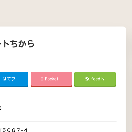
ートちから
!
はてブ
Pocket
feedly
ら
町５０６７−４