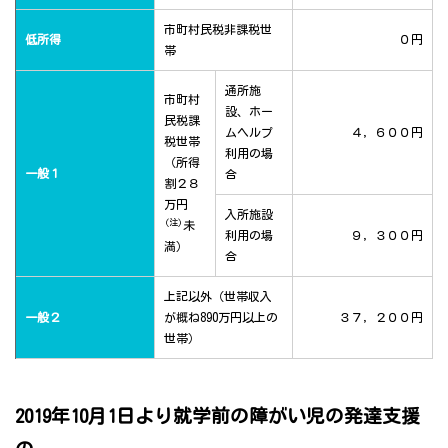
市町村民税非課税世
低所得
０円
帯
通所施
市町村
設、ホー
民税課
ムヘルプ
４，６００円
税世帯
利用の場
（所得
一般１
合
割２８
万円
入所施設
(注)
未
利用の場
９，３００円
満）
合
上記以外（世帯収入
一般２
が概ね890万円以上の
３７，２００円
世帯）
2019年10月1日より就学前の障がい児の発達支援