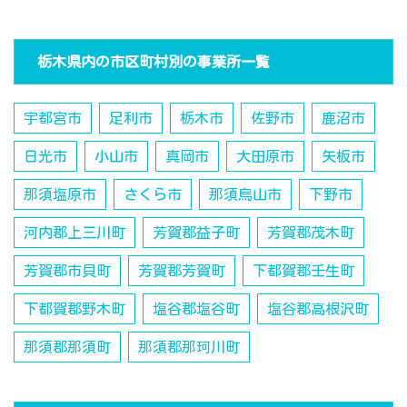
栃木県内の市区町村別の事業所一覧
宇都宮市
足利市
栃木市
佐野市
鹿沼市
日光市
小山市
真岡市
大田原市
矢板市
那須塩原市
さくら市
那須烏山市
下野市
河内郡上三川町
芳賀郡益子町
芳賀郡茂木町
芳賀郡市貝町
芳賀郡芳賀町
下都賀郡壬生町
下都賀郡野木町
塩谷郡塩谷町
塩谷郡高根沢町
那須郡那須町
那須郡那珂川町