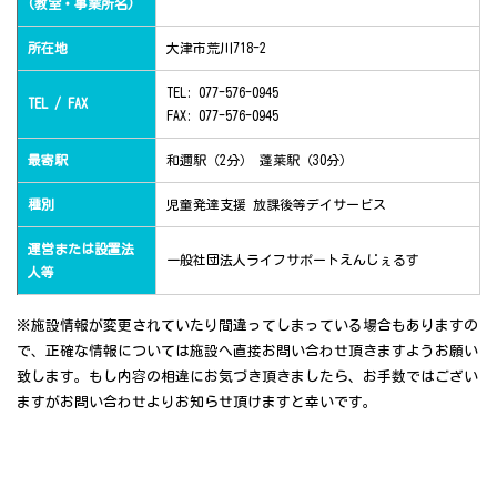
(教室・事業所名)
所在地
大津市荒川718-2
TEL: 077-576-0945
TEL / FAX
FAX: 077-576-0945
最寄駅
和邇駅（2分） 蓬莱駅（30分）
種別
児童発達支援 放課後等デイサービス
運営または設置法
一般社団法人ライフサポートえんじぇるす
人等
※施設情報が変更されていたり間違ってしまっている場合もありますの
で、正確な情報については施設へ直接お問い合わせ頂きますようお願い
致します。もし内容の相違にお気づき頂きましたら、お手数ではござい
ますがお問い合わせよりお知らせ頂けますと幸いです。