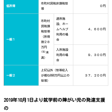
市町村民税非課税世
低所得
０円
帯
通所施
市町村
設、ホー
民税課
ムヘルプ
４，６００円
税世帯
利用の場
（所得
一般１
合
割２８
万円
入所施設
(注)
未
利用の場
９，３００円
満）
合
上記以外（世帯収入
一般２
が概ね890万円以上の
３７，２００円
世帯）
2019年10月1日より就学前の障がい児の発達支援
の