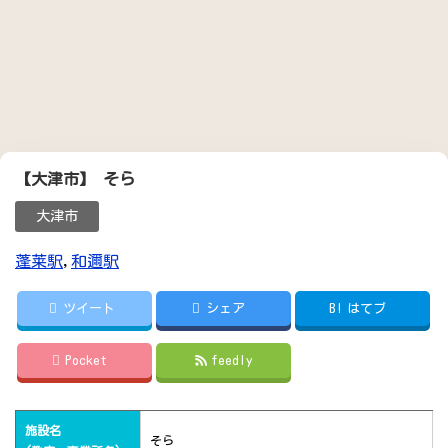
【大津市】 そら
大津市
蓬莱駅
,
和邇駅
ツイート
シェア
B!
はてブ
Pocket
feedly
施設名
そら