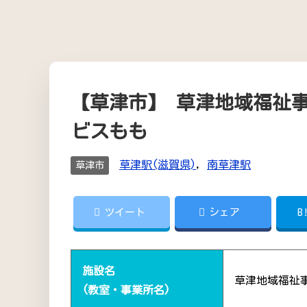
【草津市】 草津地域福祉
ビスもも
草津駅(滋賀県)
,
南草津駅
草津市
ツイート
シェア
B
施設名
草津地域福祉
(教室・事業所名)