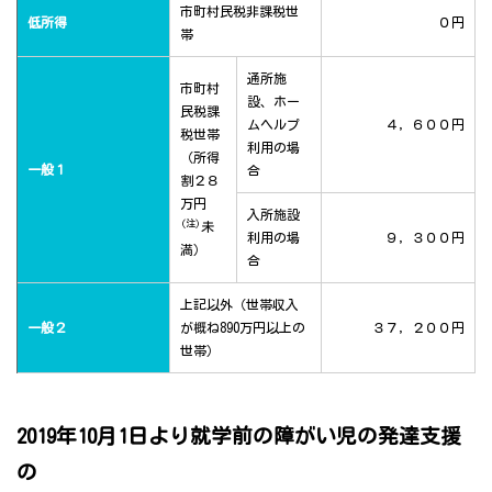
市町村民税非課税世
低所得
０円
帯
通所施
市町村
設、ホー
民税課
ムヘルプ
４，６００円
税世帯
利用の場
（所得
一般１
合
割２８
万円
入所施設
(注)
未
利用の場
９，３００円
満）
合
上記以外（世帯収入
一般２
が概ね890万円以上の
３７，２００円
世帯）
2019年10月1日より就学前の障がい児の発達支援
の