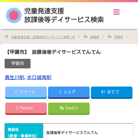
児童発達支援・放課後等デイサービス検索
TOP
滋賀県
甲賀市
【甲賀市】 放課後等デイサービスてんてん
甲賀市
貴生川駅
,
水口城南駅
ツイート
シェア
B!
はてブ
Pocket
feedly
施設名
放課後等デイサービスてんてん
(教室・事業所名)