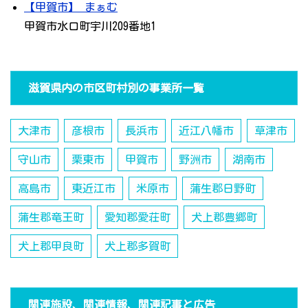
【甲賀市】 まぁむ
甲賀市水口町宇川209番地1
滋賀県内の市区町村別の事業所一覧
大津市
彦根市
長浜市
近江八幡市
草津市
守山市
栗東市
甲賀市
野洲市
湖南市
高島市
東近江市
米原市
蒲生郡日野町
蒲生郡竜王町
愛知郡愛荘町
犬上郡豊郷町
犬上郡甲良町
犬上郡多賀町
関連施設、関連情報、関連記事と広告