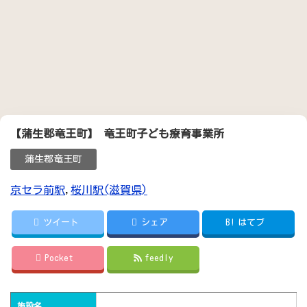
【蒲生郡竜王町】 竜王町子ども療育事業所
蒲生郡竜王町
京セラ前駅
,
桜川駅(滋賀県)
ツイート
シェア
B!
はてブ
Pocket
feedly
施設名