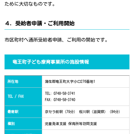
ために大切なものです。
４．受給者申請・ご利用開始
市区町村へ通所受給者申請、ご利用の開始です。
竜王町子ども療育事業所の施設情報
所在地
蒲生郡竜王町大字小口276番地1
TEL: 0748-58-3741
TEL / FAX
FAX: 0748-58-3740
最寄駅
京セラ前駅（79分） 桜川駅（滋賀県）（84分）
種別
児童発達支援 保育所等訪問支援