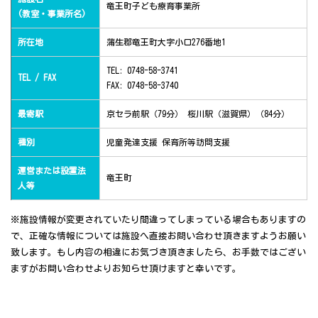
竜王町子ども療育事業所
(教室・事業所名)
所在地
蒲生郡竜王町大字小口276番地1
TEL: 0748-58-3741
TEL / FAX
FAX: 0748-58-3740
最寄駅
京セラ前駅（79分） 桜川駅（滋賀県）（84分）
種別
児童発達支援 保育所等訪問支援
運営または設置法
竜王町
人等
※施設情報が変更されていたり間違ってしまっている場合もありますの
で、正確な情報については施設へ直接お問い合わせ頂きますようお願い
致します。もし内容の相違にお気づき頂きましたら、お手数ではござい
ますがお問い合わせよりお知らせ頂けますと幸いです。