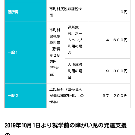
市町村民税非課税世
低所得
０円
帯
通所施
市町村
設、ホー
民税課
ムヘルプ
４，６００円
税世帯
利用の場
（所得
一般１
合
割２８
万円
入所施設
(注)
未
利用の場
９，３００円
満）
合
上記以外（世帯収入
一般２
が概ね890万円以上の
３７，２００円
世帯）
2019年10月1日より就学前の障がい児の発達支援