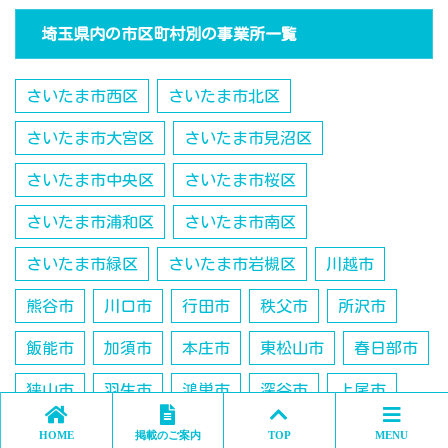
埼玉県内の市区町村別の事業所一覧
さいたま市西区
さいたま市北区
さいたま市大宮区
さいたま市見沼区
さいたま市中央区
さいたま市桜区
さいたま市浦和区
さいたま市南区
さいたま市緑区
さいたま市岩槻区
川越市
熊谷市
川口市
行田市
秩父市
所沢市
飯能市
加須市
本庄市
東松山市
春日部市
狭山市
羽生市
鴻巣市
深谷市
上尾市
草加市
越谷市
蕨市
戸田市
入間市
HOME
掲載のご案内
TOP
MENU