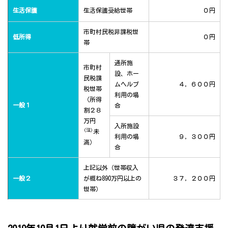
生活保護
生活保護受給世帯
０円
市町村民税非課税世
低所得
０円
帯
通所施
市町村
設、ホー
民税課
ムヘルプ
４，６００円
税世帯
利用の場
（所得
一般１
合
割２８
万円
入所施設
(注)
未
利用の場
９，３００円
満）
合
上記以外（世帯収入
一般２
が概ね890万円以上の
３７，２００円
世帯）