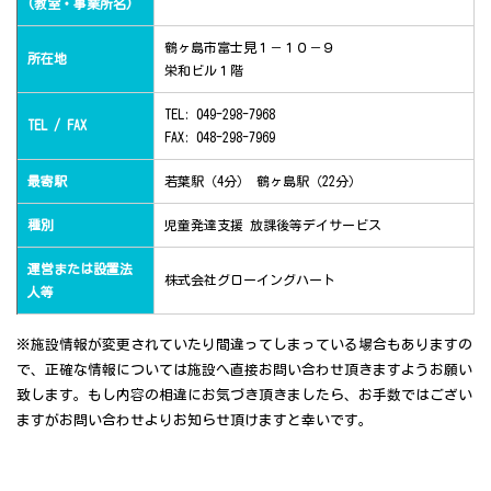
(教室・事業所名)
鶴ヶ島市富士見１－１０－９
所在地
栄和ビル１階
TEL: 049-298-7968
TEL / FAX
FAX: 048-298-7969
最寄駅
若葉駅（4分） 鶴ヶ島駅（22分）
種別
児童発達支援 放課後等デイサービス
運営または設置法
株式会社グローイングハート
人等
※施設情報が変更されていたり間違ってしまっている場合もありますの
で、正確な情報については施設へ直接お問い合わせ頂きますようお願い
致します。もし内容の相違にお気づき頂きましたら、お手数ではござい
ますがお問い合わせよりお知らせ頂けますと幸いです。