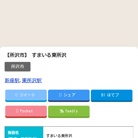
【所沢市】 すまいる東所沢
所沢市
新座駅
,
東所沢駅
ツイート
シェア
B!
はてブ
Pocket
feedly
施設名
すまいる東所沢