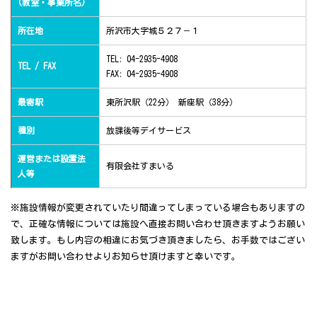
(教室・事業所名)
所在地
所沢市大字城５２７－１
TEL: 04-2935-4908
TEL / FAX
FAX: 04-2935-4908
最寄駅
東所沢駅（22分） 新座駅（38分）
種別
放課後等デイサービス
運営または設置法
有限会社すまいる
人等
※施設情報が変更されていたり間違ってしまっている場合もありますの
で、正確な情報については施設へ直接お問い合わせ頂きますようお願い
致します。もし内容の相違にお気づき頂きましたら、お手数ではござい
ますがお問い合わせよりお知らせ頂けますと幸いです。