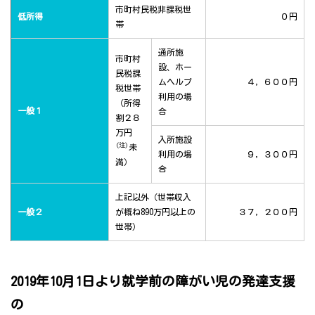
市町村民税非課税世
低所得
０円
帯
通所施
市町村
設、ホー
民税課
ムヘルプ
４，６００円
税世帯
利用の場
（所得
一般１
合
割２８
万円
入所施設
(注)
未
利用の場
９，３００円
満）
合
上記以外（世帯収入
一般２
が概ね890万円以上の
３７，２００円
世帯）
2019年10月1日より就学前の障がい児の発達支援
の