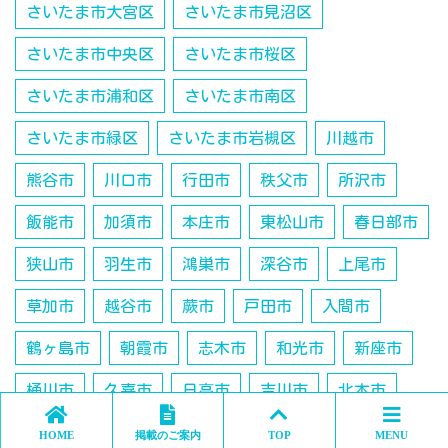
さいたま市大宮区
さいたま市見沼区
さいたま市中央区
さいたま市桜区
さいたま市浦和区
さいたま市南区
さいたま市緑区
さいたま市岩槻区
川越市
熊谷市
川口市
行田市
秩父市
所沢市
飯能市
加須市
本庄市
東松山市
春日部市
狭山市
羽生市
鴻巣市
深谷市
上尾市
草加市
越谷市
蕨市
戸田市
入間市
鶴ヶ島市
朝霞市
志木市
和光市
新座市
桶川市
久喜市
日高市
吉川市
北本市
八潮市
富士見市
三郷市
蓮田市
坂戸市
HOME
掲載のご案内
TOP
MENU